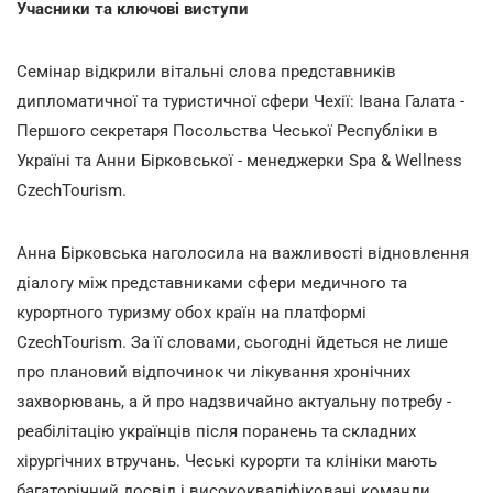
Учасники та ключові виступи
Семінар відкрили вітальні слова представників
дипломатичної та туристичної сфери Чехії: Івана Галата -
Першого секретаря Посольства Чеської Республіки в
Україні та Анни Бірковської - менеджерки Spa & Wellness
CzechTourism.
Анна Бірковська наголосила на важливості відновлення
діалогу між представниками сфери медичного та
курортного туризму обох країн на платформі
CzechTourism. За її словами, сьогодні йдеться не лише
про плановий відпочинок чи лікування хронічних
захворювань, а й про надзвичайно актуальну потребу -
реабілітацію українців після поранень та складних
хірургічних втручань. Чеські курорти та клініки мають
багаторічний досвід і висококваліфіковані команди