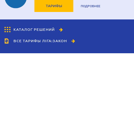
ТАРИФЫ
ПОДРОБНЕЕ
КАТАЛОГ РЕШЕНИЙ
ВСЕ ТАРИФЫ ЛІГА:ЗАКОН
Сотрудничество
Агенты
Дилеры
Политика
конфиденциальности
Условия использования
сайта
Реклама
Блог