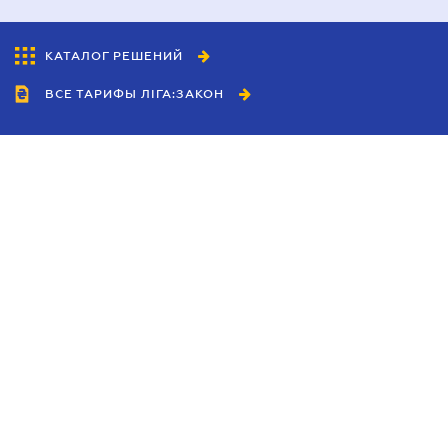
КАТАЛОГ РЕШЕНИЙ
ВСЕ ТАРИФЫ ЛІГА:ЗАКОН
Сотрудничество
Агенты
Дилеры
Политика
конфиденциальности
Условия использования
сайта
Реклама
Блог
Новости компании
Руководства