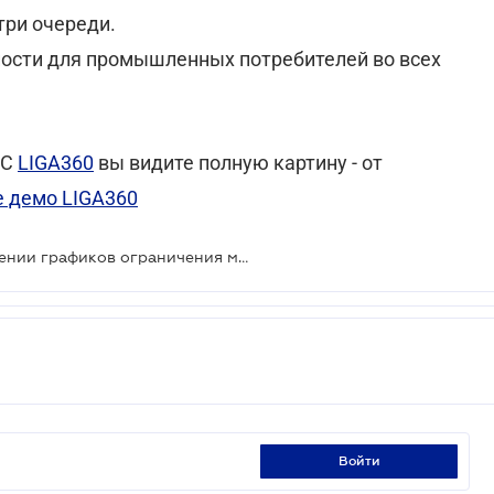
три очереди.
ности для промышленных потребителей во всех
 С
LIGA360
вы видите полную картину - от
е демо LIGA360
"Укренерго" предупредила о введении графиков ограничения мощности для промышленности
войти