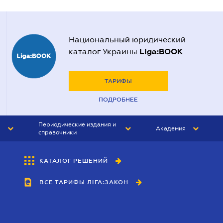
Национальный юридический
Liga:BOOK
каталог Украины
ТАРИФЫ
ПОДРОБНЕЕ
Периодические издания и
Академия
справочники
ЮРИСТ&ЗАКОН
АКАДЕМИЯ ЛІГА:ЗАКОН
КАТАЛОГ РЕШЕНИЙ
БУХГАЛТЕР&ЗАКОН
ВСЕ ТАРИФЫ ЛІГА:ЗАКОН
ВЕСТНИК МСФО
ИНТЕРБУХ
ЛИЧНЫЙ ЭКСПЕРТ