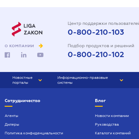
Центр поддержки пользователе
0-800-210-103
Подбор продуктов и решений
О КОМПАНИИ
0-800-210-102
Новостные
Информационно-правовые
порталы
системы
ЮРЛИГА
Право Украины
Сотрудничество
Блог
БИЗНЕС
ГРАНД
БУХГАЛТЕР.ua
ПРАЙМ
Агенты
Новости компании
Дилеры
Руководства
БУХГАЛТЕР ПРОФ
Политика конфиденциальности
Каталоги компаний
ЮРИСТ ПРОФ