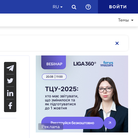
ВОЙТИ
RU
Темы
Реклама