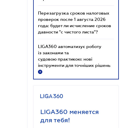
Перезагрузка сроков налоговых
проверок после 1 августа 2026
года: будет ли исчисление сроков
давности "с чистого листа"?
LIGA360 автоматизує роботу
із законами та
судовою практикою: нові
інструменти для точніших рішень
R
LIGA360 меняется
для тебя!