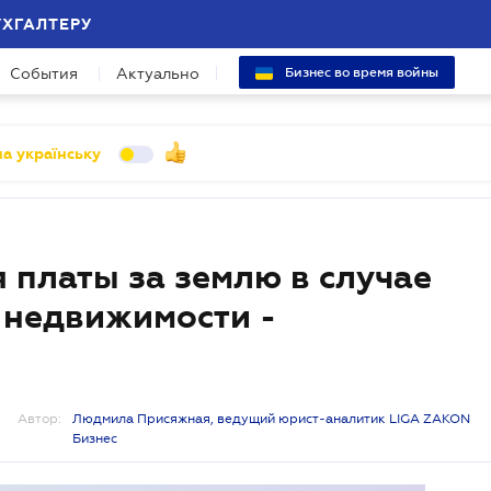
УХГАЛТЕРУ
События
Актуально
Бизнес во время войны
а українську
 платы за землю в случае
 недвижимости -
Автор:
Людмила Присяжная, ведущий юрист-аналитик LIGA ZAKON
Бизнес