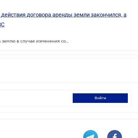
к действия договора аренды земли закончился, а
ВС
Новые правила взимания платы за землю в случае изменения собственника недвижимости - разъяснение ГНС
войти