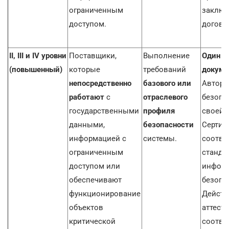
ограниченным
заключ
доступом.
догово
II, III и IV уровни
Поставщики,
Выполнение
Один и
(повышенный)
которые
требований
докуме
непосредственно
базового или
Автори
работают
с
отраслевого
безопа
государственными
профиля
своей с
данными,
безопасности
Сертиф
информацией с
системы.
соотве
ограниченным
станда
доступом или
инфор
обеспечивают
безопас
функционирование
Дейст
объектов
аттеста
критической
соотве