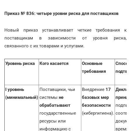
Приказ № 836: четыре уровни риска для поставщиков
Новый приказ устанавливает четкие требования к
поставщикам в зависимости от уровня риска,
связанного с их товарами и услугами.
Уровень риска
Кого касается
Основные
Способ
требования
подтве
I уровень
Поставщики, чьи
Внедрение
17
Деклар
(минимальный)
системы
не
базовых мер
принци
обрабатывают
безопасности
подпис
государственные
(кибергигиена).
соотве
ресурсы или
докуме
информацию с
время