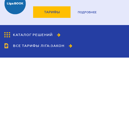
ТАРИФЫ
ПОДРОБНЕЕ
КАТАЛОГ РЕШЕНИЙ
ВСЕ ТАРИФЫ ЛІГА:ЗАКОН
Сотрудничество
Агенты
Дилеры
Политика
конфиденциальности
Условия использования
сайта
Реклама
Блог