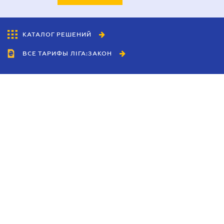
КАТАЛОГ РЕШЕНИЙ
ВСЕ ТАРИФЫ ЛІГА:ЗАКОН
Сотрудничество
Агенты
Дилеры
Политика
конфиденциальности
Условия использования
сайта
Реклама
Блог
Новости компании