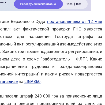
ставе Верховного Суда
постановлением от 12 мая
епил: акт фактической проверки ГНС является
ьством для наложения Гоструда штрафа за
аконный акт, регулировавший взаимодействие этих
. Закон стоит выше подзаконного регулирования, и
дном деле о схеме "работодатель + ФЛП". Какие
зграничения трудовых и гражданско-правовых
ционной интеграции" и каким рискам подвергается
 анализе
на
LIGA360
.
выписали штраф 240 000 грн за привлечение лица
явился в реестре предпринимателей за день до