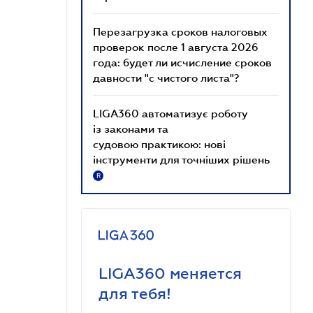
Перезагрузка сроков налоговых
проверок после 1 августа 2026
года: будет ли исчисление сроков
давности "с чистого листа"?
LIGA360 автоматизує роботу
із законами та
судовою практикою: нові
інструменти для точніших рішень
R
LIGA360 меняется
для тебя!