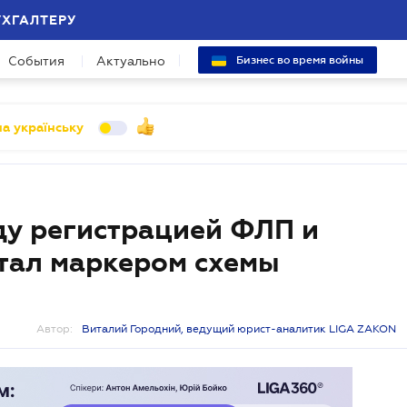
УХГАЛТЕРУ
События
Актуально
Бизнес во время войны
а українську
у регистрацией ФЛП и
тал маркером схемы
Автор:
Виталий Городний, ведущий юрист-аналитик LIGA ZAKON