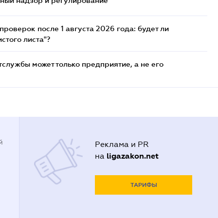
нный надзор и регулирование
роверок после 1 августа 2026 года: будет ли
стого листа"?
службы может только предприятие, а не его
й
Реклама и PR
ligazakon.net
на
ТАРИФЫ