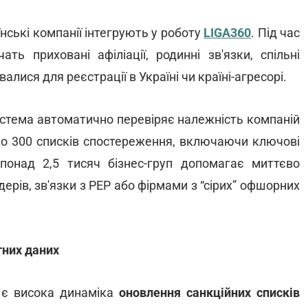
їнські компанії інтегрують у роботу
LIGA360
. Під час
ть приховані афіліації, родинні зв'язки, спільні
алися для реєстрації в Україні чи країні-агресорі.
истема автоматично перевіряє належність компаній
ько 300 списків спостереження, включаючи ключові
 понад 2,5 тисяч бізнес-груп допомагає миттєво
ерів, зв'язки з PEP або фірмами з “сірих” офшорних
тних даних
 є висока динаміка
оновлення санкційних списків