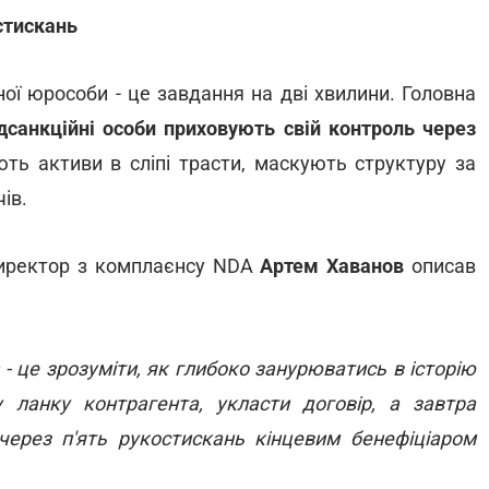
остискань
ої юрособи - це завдання на дві хвилини. Головна
дсанкційні особи приховують свій контроль через
ють активи в сліпі трасти, маскують структуру за
ів.
директор з комплаєнсу NDA
Артем Хаванов
описав
- це зрозуміти, як глибоко занурюватись в історію
 ланку контрагента, укласти договір, а завтра
 через п'ять рукостискань кінцевим бенефіціаром