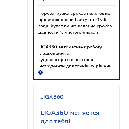
Перезагрузка сроков налоговых
проверок после 1 августа 2026
года: будет ли исчисление сроков
давности "с чистого листа"?
LIGA360 автоматизує роботу
із законами та
судовою практикою: нові
інструменти для точніших рішень
R
LIGA360 меняется
для тебя!