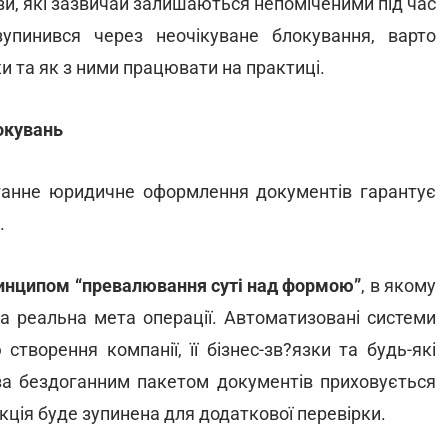
ози, які зазвичай залишаються непоміченими під час
упинився через неочікуване блокування, варто
и та як з ними працювати на практиці.
окувань
ганне юридичне оформлення документів гарантує
.
ринципом “превалювання суті над формою”
, в якому
а реальна мета операції. Автоматизовані системи
створення компанії, її бізнес-зв?язки та будь-які
 за бездоганним пакетом документів приховується
кція буде зупинена для додаткової перевірки.