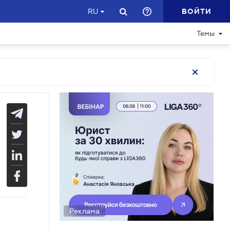
ВОЙТИ
RU
Темы
Реклама