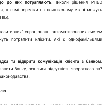
що до них потрапляють
. Інколи рішення РНБО
, а самі переліки на початковому етапі можуть
ПІБ).
позитивних” спрацювань автоматизованих систем
жуть потрапити клієнти, які є однофамільцями
дка та відкрита комунікація клієнта з банком
.
апити банку, оскільки відсутність зворотного зв?
 законодавства.
олю