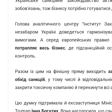
Українське санкційне законодавство акт
зобов'язань, тож бізнесу потрібно готуватися
Голова аналітичного центру “Інститут За
незабаром Україні доведеться гармонізув
вимогами.
А серед європейських правил
потрапляє весь бізнес
, де підсанкційній о
контроль.
Разом із цим на фінішну пряму виходить
з
обхід санкцій
, у тому числі й відповідальн
закрити токсичну компанію й перекинути всі
Цю думку підтримала й ексзаступниця Мініст
Truman
Інна Богатих
. Вона наголосила, що са