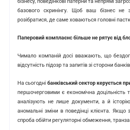
бізнесу, поведінкові патерни та непрямі загр
базового скринінгу. Щоб ваш бізнес не з
розібратися, де саме ховаються головні пастк
Паперовий комплаєнс більше не рятує від бл
Чимало компаній досі вважають, що бездо
відсутність підозр та запитів зі сторони банків
На сьогодні
банківський сектор керується п
першочерговими є економічна доцільність т
аналізують не лише документи, а й історію 
аномальні зміни в поведінці клієнта. Якщо
спроба обійти регуляторні обмеження, транза