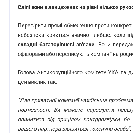
Сліпі зони в ланцюжках на рівні кількох рук
Перевірити прямі обмеження проти конкретн
небезпека криється значно глибше: коли
пі
складні багаторівневі зв'язки
. Вони переда
офшорами або переписують компанії на родич
Голова Антикорупційного комітету УКА та 
цей виклик так:
“Для приватної компанії найбільша проблема 
пов'язаності. Ви можете перевірити першу
опинитися під прицілом контррозвідки, бо
вашого партнера виявиться токсична особа”.