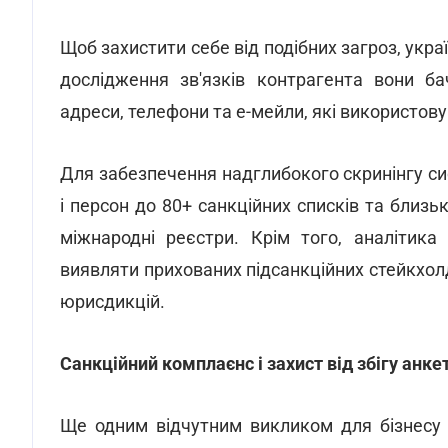
Щоб захистити себе від подібних загроз, укра
дослідження зв'язків контрагента вони бача
адреси, телефони та е-мейли, які використовув
Для забезпечення надглибокого скринінгу с
і персон до 80+ санкційних списків та близ
міжнародні реєстри. Крім того, аналітика
виявляти прихованих підсанкційних стейкхолд
юрисдикцій.
Санкційний комплаєнс і захист від збігу анке
Ще одним відчутним викликом для бізнесу