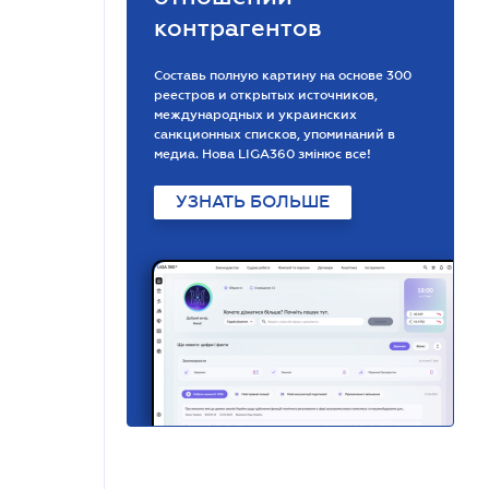
контрагентов
Составь полную картину на основе 300
реестров и открытых источников,
международных и украинских
санкционных списков, упоминаний в
медиа. Нова LIGA360 змінює все!
УЗНАТЬ БОЛЬШЕ