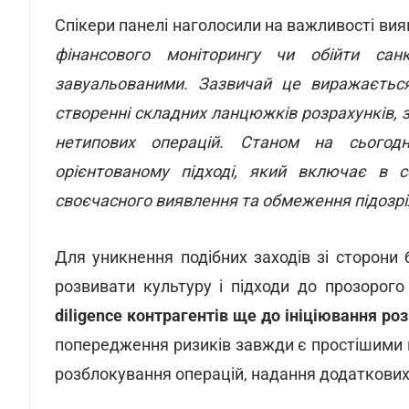
Спікери панелі наголосили на важливості вия
фінансового моніторингу чи обійти сан
завуальованими. Зазвичай це виражається
створенні складних ланцюжків розрахунків, з
нетипових операцій. Станом на сьогодн
орієнтованому підході, який включає в с
своєчасного виявлення та обмеження підозріл
Для уникнення подібних заходів зі сторони 
розвивати культуру і підходи до прозорого
diligence контрагентів ще до ініціювання ро
попередження ризиків завжди є простішими й
розблокування операцій, надання додаткових 