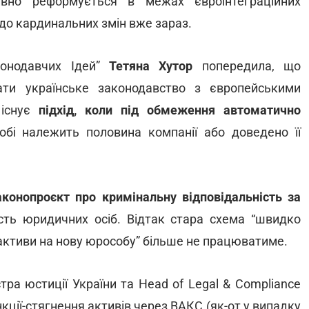
ивно реформується в межах євроінтеграційних
 до кардинальних змін вже зараз.
конодавчих Ідей”
Тетяна Хутор
попередила, що
ати українське законодавство з європейськими
 існує
підхід, коли під обмеження автоматично
собі належить половина компанії або доведено її
аконопроєкт про кримінальну відповідальність за
ість юридичних осіб. Відтак стара схема “швидко
 активи на нову юрособу” більше не працюватиме.
ра юстиції України та Head of Legal & Compliance
нкції-стягнення активів через ВАКС (як-от у випадку