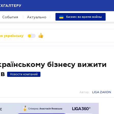
УХГАЛТЕРУ
События
Актуально
Бизнес во время войны
а українську
країнському бізнесу вижити
ів
Новости компаний
Автор:
LIGA ZAKON