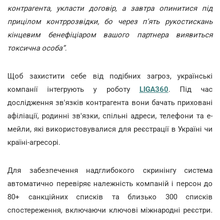
контрагента, укласти договір, а завтра опинитися під
прицілом контррозвідки, бо через п'ять рукостискань
кінцевим бенефіціаром вашого партнера виявиться
токсична особа”.
Щоб захистити себе від подібних загроз, українські
компанії інтегрують у роботу
LIGA360
. Під час
дослідження зв'язків контрагента вони бачать приховані
афіліації, родинні зв'язки, спільні адреси, телефони та е-
мейли, які використовувалися для реєстрації в Україні чи
країні-агресорі.
Для забезпечення надглибокого скринінгу система
автоматично перевіряє належність компаній і персон до
80+ санкційних списків та близько 300 списків
спостереження, включаючи ключові міжнародні реєстри.