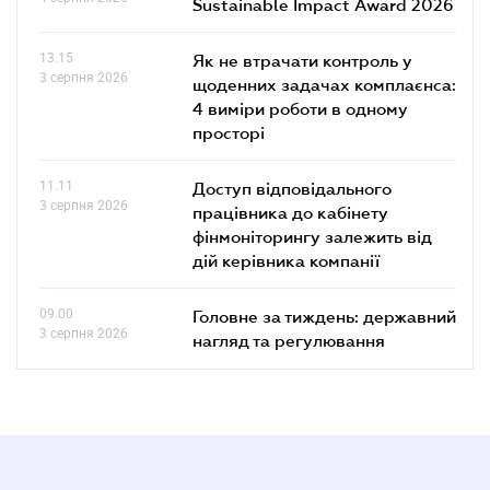
Sustainable Impact Award 2026
13.15
Як не втрачати контроль у
3 серпня 2026
щоденних задачах комплаєнса:
4 виміри роботи в одному
просторі
11.11
Доступ відповідального
3 серпня 2026
працівника до кабінету
фінмоніторингу залежить від
дій керівника компанії
09.00
Головне за тиждень: державний
3 серпня 2026
нагляд та регулювання