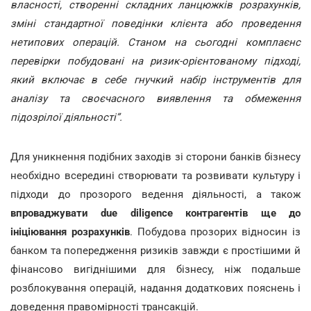
власності, створенні складних ланцюжків розрахунків,
зміні стандартної поведінки клієнта або проведення
нетипових операцій. Станом на сьогодні комплаєнс
перевірки побудовані на ризик-орієнтованому підході,
який включає в себе гнучкий набір інструментів для
аналізу та своєчасного виявлення та обмеження
підозрілої діяльності”.
Для уникнення подібних заходів зі сторони банків бізнесу
необхідно всередині створювати та розвивати культуру і
підходи до прозорого ведення діяльності, а також
впроваджувати due diligence контрагентів ще до
ініціювання розрахунків
. Побудова прозорих відносин із
банком та попередження ризиків завжди є простішими й
фінансово вигіднішими для бізнесу, ніж подальше
розблокування операцій, надання додаткових пояснень і
доведення правомірності трансакцій.