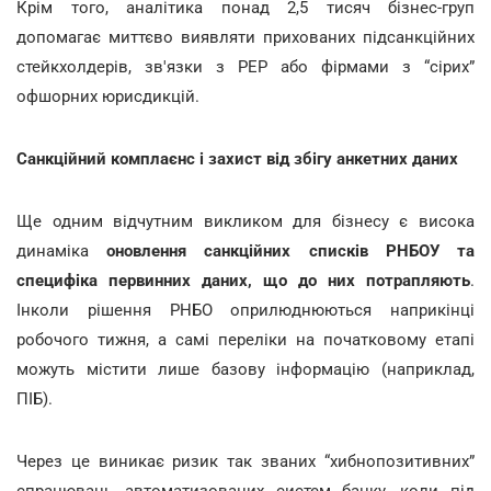
Крім того, аналітика понад 2,5 тисяч бізнес-груп
допомагає миттєво виявляти прихованих підсанкційних
стейкхолдерів, зв'язки з PEP або фірмами з “сірих”
офшорних юрисдикцій.
Санкційний комплаєнс і захист від збігу анкетних даних
Ще одним відчутним викликом для бізнесу є висока
динаміка
оновлення санкційних списків РНБОУ та
специфіка первинних даних, що до них потрапляють
.
Інколи рішення РНБО оприлюднюються наприкінці
робочого тижня, а самі переліки на початковому етапі
можуть містити лише базову інформацію (наприклад,
ПІБ).
Через це виникає ризик так званих “хибнопозитивних”
спрацювань автоматизованих систем банку, коли під