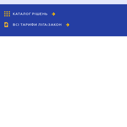
КАТАЛОГ РІШЕНЬ
ВСІ ТАРИФИ ЛІГА:ЗАКОН
Співробітництво
Агенти
Дилери
Політика конфіденційності
Умови використання сайту
Реклама
Блог
Новини компанії
Керівництва
Каталоги компаній