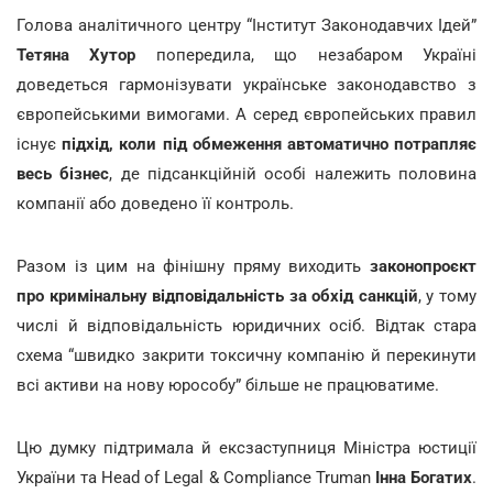
Голова аналітичного центру “Інститут Законодавчих Ідей”
Тетяна Хутор
попередила, що незабаром Україні
доведеться гармонізувати українське законодавство з
європейськими вимогами.
А серед європейських правил
існує
підхід, коли під обмеження автоматично потрапляє
весь бізнес
, де підсанкційній особі належить половина
компанії або доведено її контроль.
Разом із цим на фінішну пряму виходить
законопроєкт
про кримінальну відповідальність за обхід санкцій
, у тому
числі й відповідальність юридичних осіб. Відтак стара
схема “швидко закрити токсичну компанію й перекинути
всі активи на нову юрособу” більше не працюватиме.
Цю думку підтримала й ексзаступниця Міністра юстиції
України та Head of Legal & Compliance Truman
Інна Богатих
.