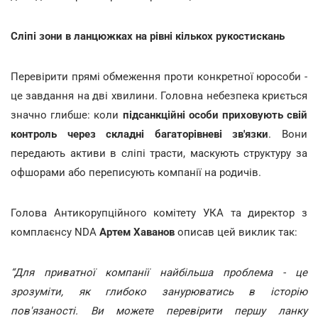
Сліпі зони в ланцюжках на рівні кількох рукостискань
Перевірити прямі обмеження проти конкретної юрособи -
це завдання на дві хвилини. Головна небезпека криється
значно глибше: коли
підсанкційні особи приховують свій
контроль через складні багаторівневі зв'язки
. Вони
передають активи в сліпі трасти, маскують структуру за
офшорами або переписують компанії на родичів.
Голова Антикорупційного комітету УКА та директор з
комплаєнсу NDA
Артем Хаванов
описав цей виклик так:
“Для приватної компанії найбільша проблема - це
зрозуміти, як глибоко занурюватись в історію
пов'язаності. Ви можете перевірити першу ланку