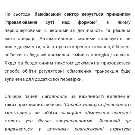
На сьогодні
банківський сектор керується принципом
“превалювання суті над формою”
, в якому
першочерговими є економічна доцільність та реальна
мета операції. Автоматизовані системи аналізують не
лише документи, а й історію створення компанії, її бізнес-
зв?язки та будь-які аномальні зміни в поведінці клієнта.
Якщо за бездоганним пакетом документів приховується
спроба обійти регуляторні обмеження, транзакція буде
зупинена для додаткової перевірки.
Спікери панелі наголосили на важливості виявлення
таких прихованих ризиків:
“Спроби уникнути фінансового
моніторингу чи обійти санкційні обмеження сьогодні
стають усе більш завуальованими. Зазвичай це
виражається у штучному розгалуженні структури