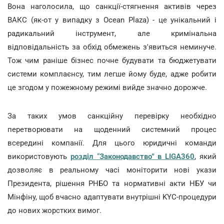
Вона наголосила, що санкції-стягнення активів через
ВАКС (як-от у випадку з Ocean Plaza) - це унікальний і
радикальний інструмент, але кримінальна
відповідальність за обхід обмежень з'явиться неминуче.
Тож чим раніше бізнес почне будувати та бюджетувати
системи комплаєнсу, тим легше йому буде, адже робити
це згодом у пожежному режимі вийде значно дорожче.
За таких умов санкційну перевірку необхідно
перетворювати на щоденний системний процес
всередині компанії. Для цього юридичні команди
використовують
розділ
“
Законодавство” в LIGA360
, який
дозволяє в реальному часі моніторити нові укази
Президента, рішення РНБО та нормативні акти НБУ чи
Мінфіну, щоб вчасно адаптувати внутрішні KYC-процедури
до нових жорстких вимог.