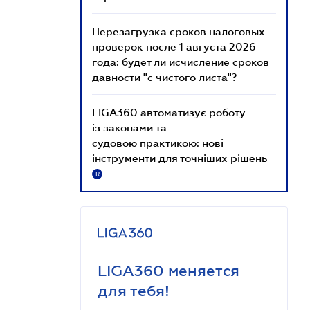
Перезагрузка сроков налоговых
проверок после 1 августа 2026
года: будет ли исчисление сроков
давности "с чистого листа"?
LIGA360 автоматизує роботу
із законами та
судовою практикою: нові
інструменти для точніших рішень
R
LIGA360 меняется
для тебя!