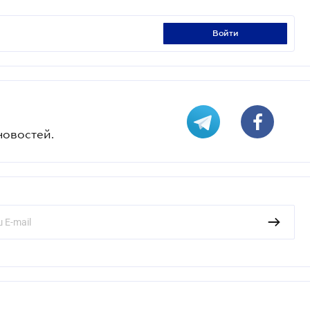
войти
новостей.