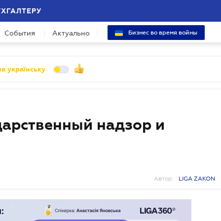
УХГАЛТЕРУ
События
Актуально
Бизнес во время войны
а українську
дарственный надзор и
Автор:
LIGA ZAKON