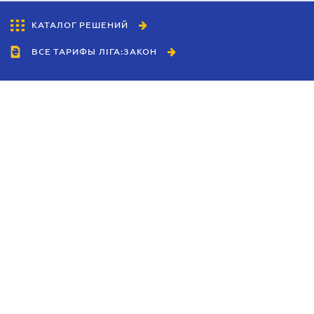
КАТАЛОГ РЕШЕНИЙ
ВСЕ ТАРИФЫ ЛІГА:ЗАКОН
Сотрудничество
Агенты
Дилеры
Политика
конфиденциальности
Условия использования
сайта
Реклама
Блог
Новости компании
Руководства