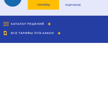
ТАРИФЫ
ПОДРОБНЕЕ
КАТАЛОГ РЕШЕНИЙ
ВСЕ ТАРИФЫ ЛІГА:ЗАКОН
Сотрудничество
Агенты
Дилеры
Политика
конфиденциальности
Условия использования
сайта
Реклама
Блог