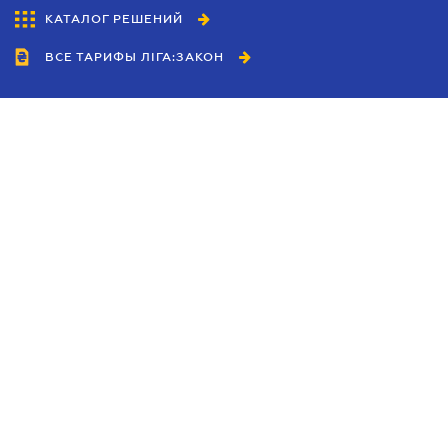
КАТАЛОГ РЕШЕНИЙ
ВСЕ ТАРИФЫ ЛІГА:ЗАКОН
Сотрудничество
Агенты
Дилеры
Политика
конфиденциальности
Условия использования
сайта
Реклама
Блог
Новости компании
Руководства
Каталоги компаний