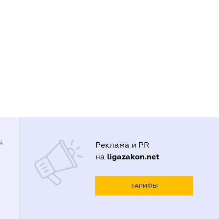
й
Реклама и PR
ligazakon.net
на
ТАРИФЫ