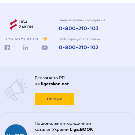
Центр підтримки користувачів
0-800-210-103
ПРО КОМПАНІЮ
Підбір продуктів та рішень
0-800-210-102
Реклама та PR
на
ligazakon.net
ТАРИФИ
Національний юридичний
каталог України
Liga:BOOK