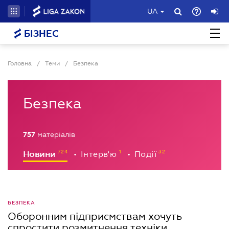
UA
БІЗНЕС
Головна
/
Теми
/
Безпека
Безпека
757
матеріалів
Новини
Інтерв'ю
Події
•
•
БЕЗПЕКА
Оборонним підприємствам хочуть
спростити розмитнення техніки