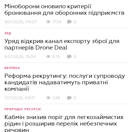
Міноборони оновило критерії
бронювання для оборонних підприємств
9.07.2026, 09:07
1754
0
ЗЕД
Уряд відкрив канал експорту зброї для
партнерів Drone Deal
8.07.2026, 15:04
676
0
БЕЗПЕКА
Реформа рекрутингу: послуги супроводу
кандидатів надаватимуть приватні
компанії
7.07.2026, 09:17
248
0
ПРИРОДНІ РЕСУРСИ
Кабмін знизив поріг для легкозаймистих
рідин і розширив перелік небезпечних
речовин