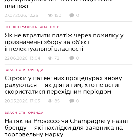
платежі
27.07.2026, 12:26
150
0
ІНТЕЛЕКТУАЛЬНА ВЛАСНІСТЬ
Як не втратити платіж через помилку у
призначенні збору за об'єкт
інтелектуальної власності
22.06.2026, 13:04
72
0
ВЛАСНІСТЬ, ОРЕНДА
Строки у патентних процедурах знову
рахуються – як діяти тим, хто не встиг
скористатися перехідним періодом
20.05.2026, 17:05
85
0
ВЛАСНІСТЬ, ОРЕНДА
Натяк на Prosecco чи Champagne у назві
бренду – які наслідки для заявника на
торговельну марку