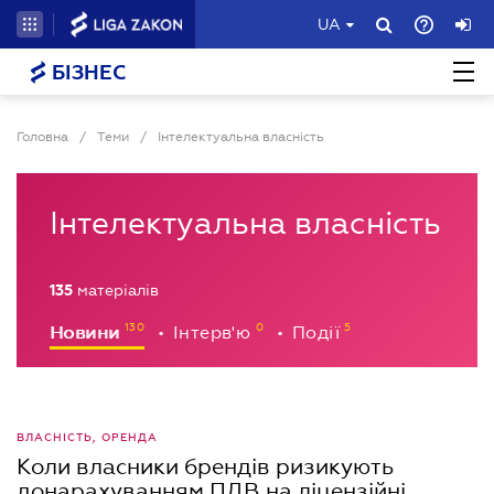
UA
БІЗНЕС
Головна
/
Теми
/
Інтелектуальна власність
Інтелектуальна власність
135
матеріалів
Новини
Інтерв'ю
Події
•
•
ВЛАСНІСТЬ, ОРЕНДА
Коли власники брендів ризикують
донарахуванням ПДВ на ліцензійні