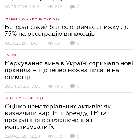
20.05.2026, 14:14
224
0
ІНТЕЛЕКТУАЛЬНА ВЛАСНІСТЬ
Ветеранський бізнес отримає знижку до
75% на реєстрацію винаходів
18.05.2026, 11:43
85
0
ГАЛУЗІ
Маркування вина в Україні отримало нові
правила – що тепер можна писати на
етикетці
28.04.2026, 17:05
1175
0
ВЛАСНІСТЬ, ОРЕНДА
Оцінка нематеріальних активів: як
визначити вартість бренду, ТМ та
програмного забезпечення і
монетизувати їх
22.04.2026, 12:28
973
0