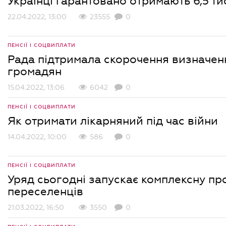
Українці гарантовано отримають 6,5 ти
22.04.2022, 13:00
23555
0
ПЕНСІЇ І СОЦВИПЛАТИ
Рада підтримала скорочення визначен
громадян
15.04.2022, 13:06
6042
0
ПЕНСІЇ І СОЦВИПЛАТИ
Як отримати лікарняний під час війни
14.04.2022, 10:00
586
0
ПЕНСІЇ І СОЦВИПЛАТИ
Уряд сьогодні запускає комплексну пр
переселенців
21.03.2022, 16:50
3550
0