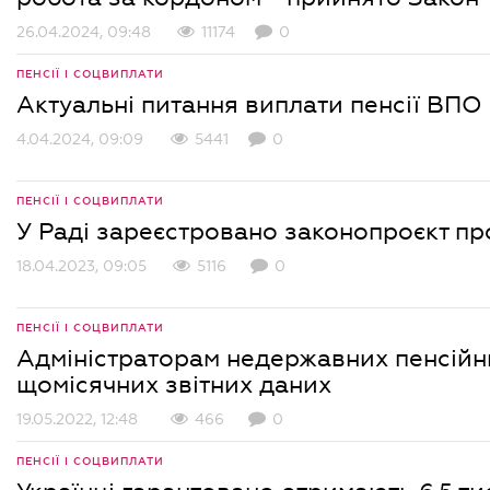
26.04.2024, 09:48
11174
0
ПЕНСІЇ І СОЦВИПЛАТИ
Актуальні питання виплати пенсії ВПО
4.04.2024, 09:09
5441
0
ПЕНСІЇ І СОЦВИПЛАТИ
У Раді зареєстровано законопроєкт пр
18.04.2023, 09:05
5116
0
ПЕНСІЇ І СОЦВИПЛАТИ
Адміністраторам недержавних пенсійн
щомісячних звітних даних
19.05.2022, 12:48
466
0
ПЕНСІЇ І СОЦВИПЛАТИ