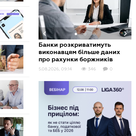
Банки розкриватимуть
виконавцям більше даних
про рахунки боржників
3.08.2026, 10:01
408
0
5.08.2026, 09:14
3.08.2026, 09:00
346
156
0
0