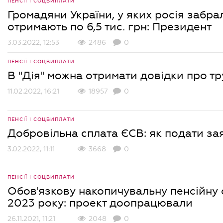
ПЕНСІЇ І СОЦВИПЛАТИ
Громадяни України, у яких росія забр
отримають по 6,5 тис. грн: Президент
3.03.2022, 12:53
2486
0
ПЕНСІЇ І СОЦВИПЛАТИ
В "Дія" можна отримати довідки про т
11.02.2022, 16:21
18957
0
ПЕНСІЇ І СОЦВИПЛАТИ
Добровільна сплата ЄСВ: як подати за
3.02.2022, 11:11
3668
0
ПЕНСІЇ І СОЦВИПЛАТИ
Обов'язкову накопичувальну пенсійну
2023 року: проект доопрацювали
26.11.2021, 11:21
2048
0