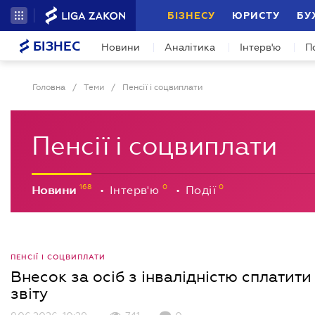
БІЗНЕСУ
ЮРИСТУ
БУ
БІЗНЕС
Новини
Аналітика
Інтерв'ю
П
Головна
/
Теми
/
Пенсії і соцвиплати
Пенсії і соцвиплати
Новини
Інтерв'ю
Події
•
•
ПЕНСІЇ І СОЦВИПЛАТИ
Внесок за осіб з інвалідністю сплатити
звіту