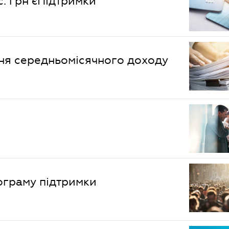
с. грн єПідтримки
ня середньомісячного доходу
ограму підтримки