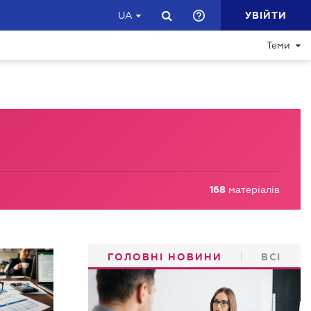
УВІЙТИ
UA
Теми
168
матеріалів
ГОЛОВНІ НОВИНИ
ВСІ