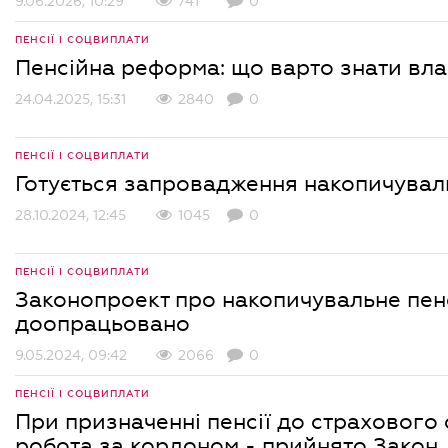
9.06.2026, 10:29
741
0
ПЕНСІЇ І СОЦВИПЛАТИ
Пенсійна реформа: що варто знати вла
24.04.2025, 15:31
2840
0
ПЕНСІЇ І СОЦВИПЛАТИ
Готується запровадження накопичуваль
28.10.2024, 12:45
1045
0
ПЕНСІЇ І СОЦВИПЛАТИ
Законопроект про накопичувальне пен
доопрацьовано
9.05.2024, 09:42
2066
0
ПЕНСІЇ І СОЦВИПЛАТИ
При призначенні пенсії до страхового
робота за кордоном - прийнято Закон