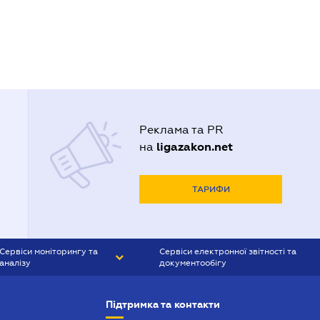
Реклама та PR
ligazakon.net
на
ТАРИФИ
Сервіси моніторингу та
Сервіси електронної звітності та
аналізу
документообігу
CONTR AGENT
Liga:REPORT
Підтримка та контакти
SMS-МАЯК