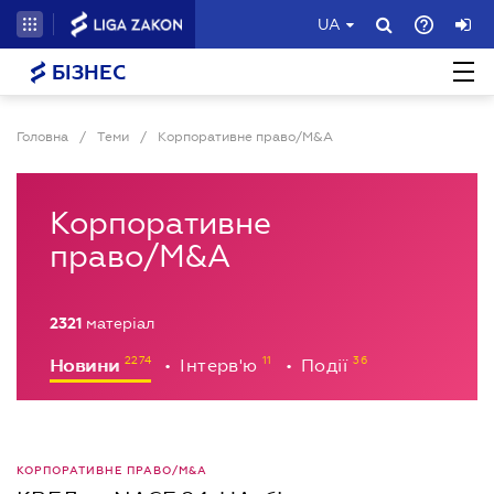
UA
БІЗНЕС
Головна
/
Теми
/
Корпоративне право/M&A
Корпоративне
право/M&A
2321
матеріал
Новини
Інтерв'ю
Події
•
•
КОРПОРАТИВНЕ ПРАВО/M&A