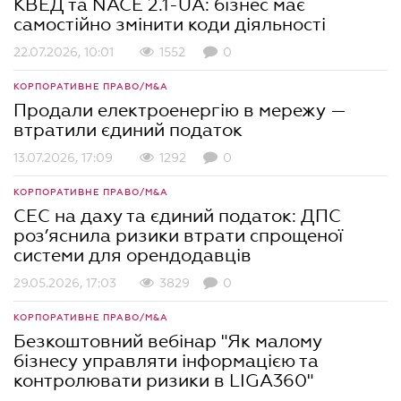
КВЕД та NACE 2.1-UA: бізнес має
самостійно змінити коди діяльності
22.07.2026, 10:01
1552
0
КОРПОРАТИВНЕ ПРАВО/M&A
Продали електроенергію в мережу —
втратили єдиний податок
13.07.2026, 17:09
1292
0
КОРПОРАТИВНЕ ПРАВО/M&A
СЕС на даху та єдиний податок: ДПС
роз’яснила ризики втрати спрощеної
системи для орендодавців
29.05.2026, 17:03
3829
0
КОРПОРАТИВНЕ ПРАВО/M&A
Безкоштовний вебінар "Як малому
бізнесу управляти інформацією та
контролювати ризики в LIGA360"