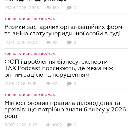
23.04.2026, 09:15
182
0
КОРПОРАТИВНЕ ПРАВО/M&A
Ризики застарілих організаційних форм
та зміна статусу юридичної особи в суді
21.04.2026, 16:01
92
0
КОРПОРАТИВНЕ ПРАВО/M&A
ФОП і дроблення бізнесу: експерти
TAX Podcast пояснюють, де межа між
оптимізацією та порушенням
21.04.2026, 15:15
57
0
КОРПОРАТИВНЕ ПРАВО/M&A
Мін’юст оновив правила діловодства та
архівів: що потрібно знати бізнесу у 2026
році
30.03.2026, 11:28
1082
0