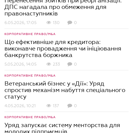
Перенесення збитків при реорганізації:
ДПС нагадала про обмеження для
правонаступників
6.05.2026, 17:05
130
0
КОРПОРАТИВНЕ ПРАВО/M&A
Що ефективніше для кредитора:
виконавче провадження чи ініціювання
банкрутства боржника
5.05.2026, 14:05
233
0
КОРПОРАТИВНЕ ПРАВО/M&A
Ветеранський бізнес у «Дії»: Уряд
спростив механізм набуття спеціального
статусу
4.05.2026, 10:21
137
0
КОРПОРАТИВНЕ ПРАВО/M&A
Уряд запускає систему менторства для
молодих підприємців