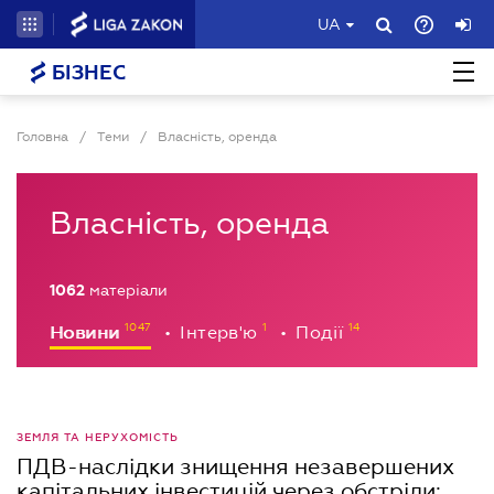
UA
БІЗНЕС
Головна
/
Теми
/
Власність, оренда
Власність, оренда
1062
матеріали
Новини
Інтерв'ю
Події
•
•
ЗЕМЛЯ ТА НЕРУХОМІСТЬ
ПДВ-наслідки знищення незавершених
капітальних інвестицій через обстріли: