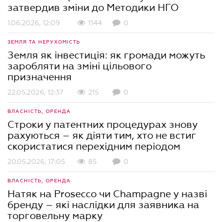
затвердив зміни до Методики НГО
1.06.2026, 12:09
1144
0
ЗЕМЛЯ ТА НЕРУХОМІСТЬ
Земля як інвестиція: як громади можуть
заробляти на зміні цільового
призначення
22.05.2026, 12:37
215
0
ВЛАСНІСТЬ, ОРЕНДА
Строки у патентних процедурах знову
рахуються – як діяти тим, хто не встиг
скористатися перехідним періодом
20.05.2026, 17:05
85
0
ВЛАСНІСТЬ, ОРЕНДА
Натяк на Prosecco чи Champagne у назві
бренду – які наслідки для заявника на
торговельну марку