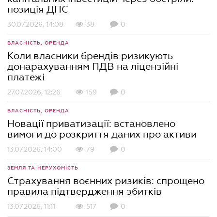
позиція ДПС
30.07.2026, 14:08
38
0
ВЛАСНІСТЬ, ОРЕНДА
Коли власники брендів ризикують
донарахуванням ПДВ на ліцензійні
платежі
27.07.2026, 12:26
159
0
ВЛАСНІСТЬ, ОРЕНДА
Новації приватизації: встановлено
вимоги до розкриття даних про активи
13.07.2026, 14:00
79
0
ЗЕМЛЯ ТА НЕРУХОМІСТЬ
Страхування воєнних ризиків: спрощено
правила підтвердження збитків
13.07.2026, 11:11
517
0