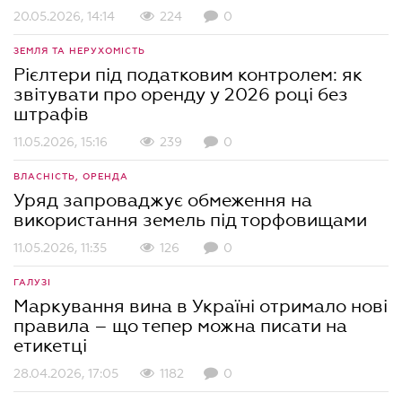
20.05.2026, 14:14
224
0
ЗЕМЛЯ ТА НЕРУХОМІСТЬ
Рієлтери під податковим контролем: як
звітувати про оренду у 2026 році без
штрафів
11.05.2026, 15:16
239
0
ВЛАСНІСТЬ, ОРЕНДА
Уряд запроваджує обмеження на
використання земель під торфовищами
11.05.2026, 11:35
126
0
ГАЛУЗІ
Маркування вина в Україні отримало нові
правила – що тепер можна писати на
етикетці
28.04.2026, 17:05
1182
0