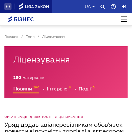
UA
БІЗНЕС
Головна
/
Теми
/
Ліцензування
Ліцензування
290
матеріалів
Новини
Інтерв'ю
Події
•
•
ОРГАНІЗАЦІЯ ДІЯЛЬНОСТІ І ЛІЦЕНЗУВАННЯ
Уряд додав авіаперевізникам обов'язок
довести відсутність торгівлі з агресором