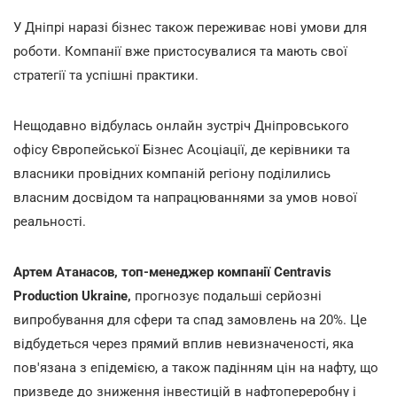
У Дніпрі наразі бізнес також переживає нові умови для
роботи. Компанії вже пристосувалися та мають свої
стратегії та успішні практики.
Нещодавно відбулась онлайн зустріч Дніпровського
офісу Європейської Бізнес Асоціації, де керівники та
власники провідних компаній регіону
поділились
власним досвідом та напрацюваннями за умов нової
реальності.
Артем Атанасов, топ-менеджер компанії Centravis
Production Ukraine,
прогнозує подальші серйозні
випробування для сфери та спад замовлень на 20%. Це
відбудеться через прямий вплив невизначеності, яка
пов'язана з епідемією, а також падінням цін на нафту, що
призведе до зниження інвестицій в нафтопереробну і