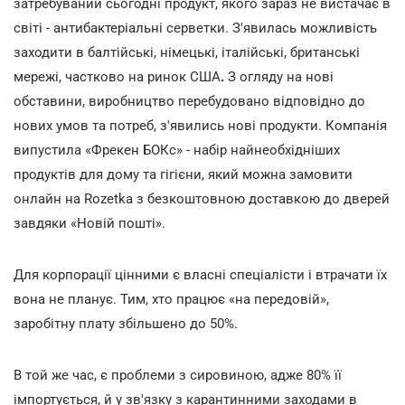
затребуваний сьогодні продукт, якого зараз не вистачає в
світі - антибактеріальні серветки. З'явилась можливість
заходити в балтійські, німецькі, італійські, британські
мережі, частково на ринок США
.
З огляду на нові
обставини, виробництво перебудовано відповідно до
нових умов та потреб, з'явились нові продукти. Компанія
випустила «Фрекен БОКс» - набір найнеобхідніших
продуктів для дому та гігієни, який можна замовити
онлайн на Rozеtka з безкоштовною доставкою до дверей
завдяки «Новій пошті».
Для корпорації цінними є власні спеціалісти і втрачати їх
вона не планує. Тим, хто працює «на передовій»,
заробітну плату збільшено до 50%.
В той же час, є проблеми з сировиною, адже 80% її
імпортується, й у зв'язку з карантинними заходами в