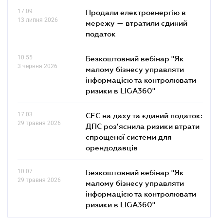
17.09
Продали електроенергію в
13 липня 2026
мережу — втратили єдиний
податок
10.55
Безкоштовний вебінар "Як
3 червня 2026
малому бізнесу управляти
інформацією та контролювати
ризики в LIGA360"
17.03
СЕС на даху та єдиний податок:
29 травня 2026
ДПС роз’яснила ризики втрати
спрощеної системи для
орендодавців
10.07
Безкоштовний вебінар "Як
29 травня 2026
малому бізнесу управляти
інформацією та контролювати
ризики в LIGA360"