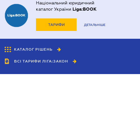
Національний юридичний
каталог України
Liga:BOOK
ТАРИФИ
ДЕТАЛЬНІШЕ
КАТАЛОГ РІШЕНЬ
ВСІ ТАРИФИ ЛІГА:ЗАКОН
Співробітництво
Агенти
Дилери
Політика конфіденційності
Умови використання сайту
Реклама
Блог