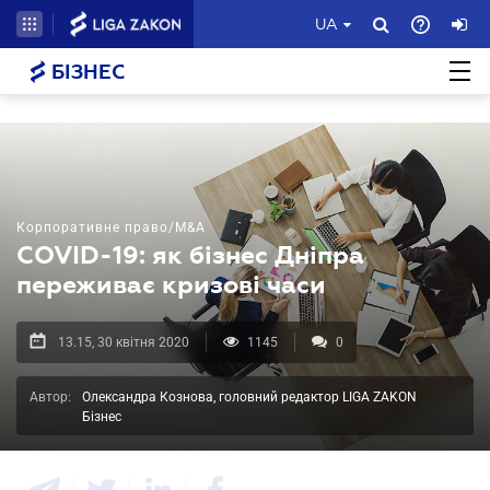
UA
БІЗНЕС
Корпоративне право/M&A
COVID-19: як бізнес Дніпра
переживає кризові часи
13.15, 30 квітня 2020
1145
0
Автор:
Олександра Кознова, головний редактор LIGA ZAKON
Бізнес