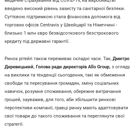
медичне страхування від COVID-19, на виробництві
введено високий рівень захисту та санітарної безпеки.
Суттєвою підтримкою стала фінансова допомога від
торгових офісів
Centravis у Швейцарії та Німеччині -
близько 1 млн євро безвідсоткового безстрокового
кредиту під державні гарантії.
Ринок рітейл також переживає складні часи. Так,
Дмитро
Деревицький, Голова ради директорів Allo Group,
з огляду
на виклики та тенденції сьогодення
,
такі як обмеження
свободи та пересування громадян, зміну соціальних
навичок, розумне споживання, обережне витрачання
грошей, зауважив, для того, аби збільшити ринкові
перспективи компанії, гравці ринку мають адаптовувати
свої товари до такого споживання та переглянути свої
стратегії.