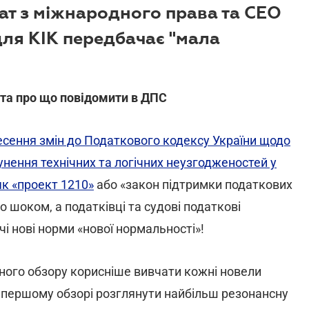
т з міжнародного права та CEO
для КІК передбачає "мала
К та про що повідомити в ДПС
есення змін до Податкового кодексу України щодо
унення технічних та логічних неузгодженостей у
як «проект 1210»
або «закон підтримки податкових
о шоком, а податківці та судові податкові
і нові норми «нової нормальності»!
ного обзору корисніше вивчати кожні новели
в першому обзорі розглянути найбільш резонансну