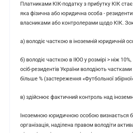
Платниками КІК-податку з прибутку КІК ста
яка фізична або юридична особа - резидент
власниками або контролерами щодо КІК. Зо
а) володіє часткою в іноземній юридичній особ
б) володіє часткою в ІЮО у розмірі > ніж 10
осіб-резидентів України володіють частками в
більше % (застереження «Футбольної збірної»
в) здійснює фактичний контроль над інозе
Іноземною юридичною особою визнається бу
організація, наділена правом володіти актив