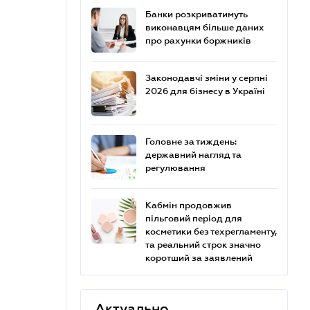
Банки розкриватимуть
виконавцям більше даних
про рахунки боржників
Законодавчі зміни у серпні
2026 для бізнесу в Україні
Головне за тиждень:
державний нагляд та
регулювання
Кабмін продовжив
пільговий період для
косметики без техрегламенту,
та реальний строк значно
коротший за заявлений
Актуально