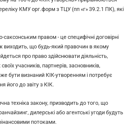
еліку КМУ орг.форм з ТЦУ (пп «г» 39.2.1 ПК), які
о-саксонським правом - це специфічні договірні
 ж виходить, що будь-який правочин в якому
 йдеться про право здійснювати діяльність,
своїх учасників, партнерів, засновників,
оже бути визнаний КІК-утворенням і потребує
 його до звіту з КІК.
на техніка закону, призводить до того, що
франчайзинг, дилерські або агентські угоди будуть
фінансовими потоками.