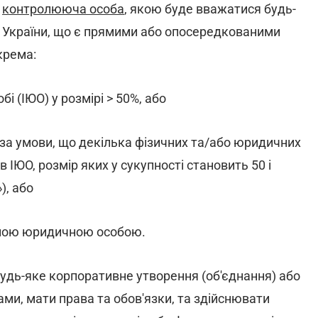
є
контролююча особа
, якою буде вважатися будь-
и України, що є прямими або опосередкованими
крема:
і (ІЮО) у розмірі > 50%, або
%, за умови, що декілька фізичних та/або юридичних
 ІЮО, розмір яких у сукупності становить 50 і
), або
мною юридичною особою.
дь-яке корпоративне утворення (об'єднання) або
ами, мати права та обов'язки, та здійснювати