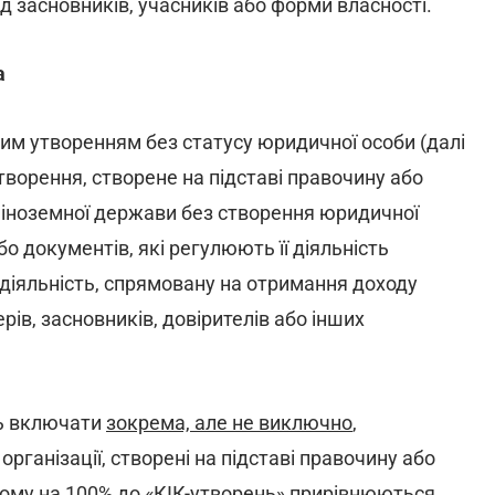
ід засновників, учасників або форми власності.
а
им утворенням без статусу юридичної особи (далі
творення, створене на підставі правочину або
 іноземної держави без створення юридичної
о документів, які регулюють її діяльність
 діяльність, спрямовану на отримання доходу
ерів, засновників, довірителів або інших
ть включати
зокрема, але не виключно
,
організації, створені на підставі правочину або
цьому на 100% до «КІК-утворень» прирівнюються