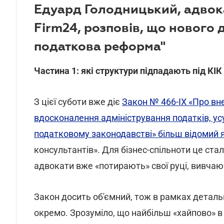
Едуард Голодницький, адвока
Firm24, розповів, що нового 
податкова реформа"
Частина 1: які структури підпадають під КІ
З цієї суботи вже діє
Закон № 466-IX «Про вн
вдосконалення адміністрування податків, ус
податковому законодавстві» більш відомий 
консультантів». Для бізнес-спільноти це стал
адвокати вже «потирають» свої руці, вивчаюч
Закон досить об'ємний, тож в рамках деталь
окремо. Зрозуміло, що найбільш «хайпово» 