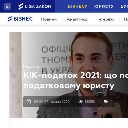
БІЗНЕСУ
ЮРИСТУ
БУ
БІЗНЕС
Новини
Аналітика
Інтерв'ю
П
Податки
КІК-податок 2021: що п
податковому юристу
09.09, 27 травня 2020
38553
1