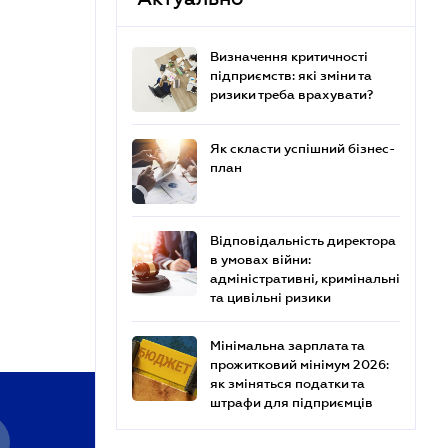
Визначення критичності
підприємств: які зміни та
ризики треба врахувати?
Як скласти успішний бізнес-
план
Відповідальність директора
в умовах війни:
адміністративні, кримінальні
та цивільні ризики
Мінімальна зарплата та
прожитковий мінімум 2026:
як зміняться податки та
штрафи для підприємців