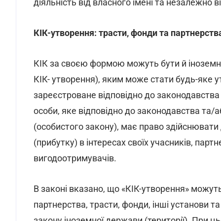
діяльність від власного імені та незалежно в
КІК-утворення: трасти, фонди та партнерств
КІК за своєю формою можуть бути й іноземн
КІК- утворення), яким може стати будь-яке у
зареєстроване відповідно до законодавства
особи, яке відповідно до законодавства та/аб
(особистого закону), має право здійснювати
(прибутку) в інтересах своїх учасників, партн
вигодоотримувачів.
В законі вказано, що «КІК-утворення» можу
партнерства, трасти, фонди, інші установи та 
закону іноземної держави (території). При 