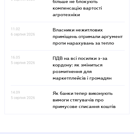
більше не блокують
компенсацію вартості
агротехніки
11.02
Власники нежитлових
6 серпня 2026
приміщень отримали аргумент
проти нарахувань за тепло
16.05
ПДВ на всі посилки з-за
5 серпня 2026
кордону: як зміниться
розмитнення для
маркетплейсів і громадян
14.09
Як банки тепер виконують
5 серпня 2026
вимоги стягувачів про
примусове списання коштів