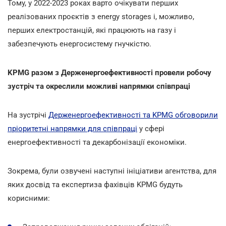
Тому, у 2022-2023 роках варто очікувати перших
реалізованих проєктів з energy storages і, можливо,
перших електростанцій, які працюють на газу і
забезпечують енергосистему гнучкістю.
KPMG разом з Держенергоефективності провели робочу
зустріч та окреслили можливі напрямки співпраці
На зустрічі
Держенергоефективності та KPMG обговорили
пріоритетні напрямки для співпраці
у сфері
енергоефективності та декарбонізації економіки.
Зокрема, були озвучені наступні ініціативи агентства, для
яких досвід та експертиза фахівців KPMG будуть
корисними: