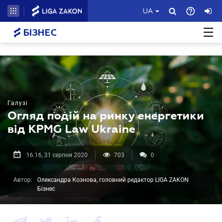
UA
БІЗНЕС
Галузі
Огляд подій на ринку енергетики
від KPMG Law Ukraine
16.16, 31 серпня 2020
703
0
Автор:
Олександра Кознова, головний редактор LIGA ZAKON
Бізнес