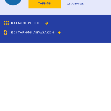
ТАРИФИ
ДЕТАЛЬНІШЕ
КАТАЛОГ РІШЕНЬ
ВСІ ТАРИФИ ЛІГА:ЗАКОН
Співробітництво
Агенти
Дилери
Політика конфіденційності
Умови використання сайту
Реклама
Блог
Новини компанії
Керівництва