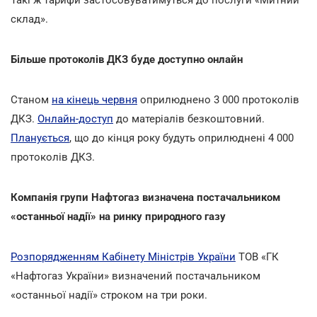
Такі ж тарифи застосовуватимуться до послуги «Митний
склад».
Більше протоколів ДКЗ буде доступно онлайн
Станом
на кінець червня
оприлюднено 3 000 протоколів
ДКЗ.
Онлайн-доступ
до матеріалів безкоштовний.
Планується
, що до кінця року будуть оприлюднені 4 000
протоколів ДКЗ.
Компанія групи Нафтогаз визначена постачальником
«останньої надії» на ринку природного газу
Розпорядженням Кабінету Міністрів України
ТОВ «ГК
«Нафтогаз України» визначений постачальником
«останньої надії» строком на три роки.