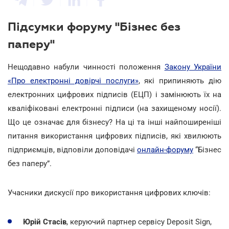
Підсумки форуму "Бізнес без
паперу"
Нещодавно набули чинності положення
Закону України
«Про електронні довірчі послуги»
, які припиняють дію
електронних цифрових підписів (ЕЦП) і замінюють їх на
кваліфіковані електронні підписи (на захищеному носії).
Що це означає для бізнесу? На ці та інші найпоширеніші
питання використання цифрових підписів, які хвилюють
підприємців, відповіли доповідачі
онлайн-форуму
“Бізнес
без паперу”.
Учасники дискусії про використання цифрових ключів:
Юрій Стасів
, керуючий партнер сервісу Deposit Sign,