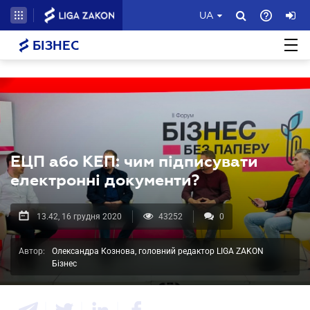
UA
БІЗНЕС
ЕЦП або КЕП: чим підписувати
електронні документи?
13.42, 16 грудня 2020
43252
0
Автор:
Олександра Кознова, головний редактор LIGA ZAKON
Бізнес