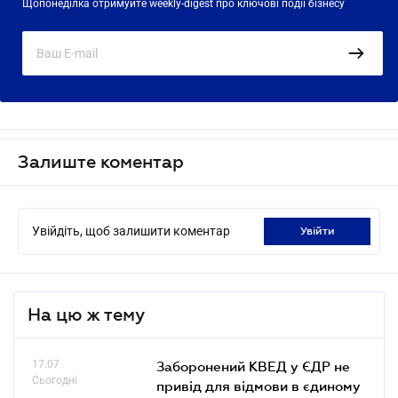
Щопонеділка отримуйте weekly-digest про ключові події бізнесу
Залиште коментар
Увійдіть, щоб залишити коментар
увійти
На цю ж тему
17.07
Заборонений КВЕД у ЄДР не
Сьогодні
привід для відмови в єдиному