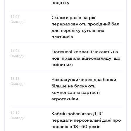
податку
15.07
Скільки разів на рік
Сьогодні
перераховують прохідний бал
для переліку сумлінних
платників
14.04
Тютюнові компанії чекають на
Сьогодні
нові правила відеонагляду: що
зміниться
13.13
Розрахунки через два банки
Сьогодні
більше не блокують
компенсацію вартості
агротехніки
12.12
Кабмін зобов'язав ДПС
Сьогодні
передати персональні дані про
чоловіків 18–60 років