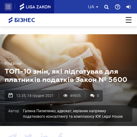
UA
БІЗНЕС
Податки
ТОП-10 змін, які підготував для
платників податків Закон № 5600
12.35, 14 грудня 2021
49605
0
Автор:
Галина Пилипенко, адвокат, керівник напрямку
податкового консалтингу та комплаєнсу ЮК Legal House