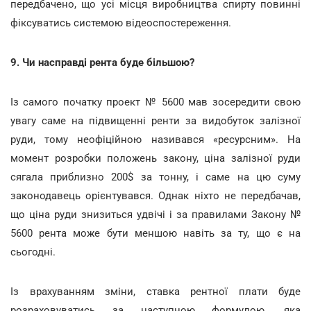
передбачено, що усі місця виробництва спирту повинні
фіксуватись системою відеоспостереження.
9. Чи насправді рента буде більшою?
Із самого початку проект № 5600 мав зосередити свою
увагу саме на підвищенні ренти за видобуток залізної
руди, тому неофіційною називався «ресурсним». На
момент розробки положень закону, ціна залізної руди
сягала приблизно 200$ за тонну, і саме на цю суму
законодавець орієнтувався. Однак ніхто не передбачав,
що ціна руди знизиться удвічі і за правилами Закону №
5600 рента може бути меншою навіть за ту, що є на
сьогодні.
Із врахуванням зміни, ставка рентної плати буде
розраховуватись за наступною формулою, яка