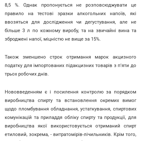
8,5 %. Однак пропонується не розповсюджувати це
правило на тестові зразки алкогольних напоїв, які
ввозяться для дослідження чи дегустування, але не
більше 3 л по кожному виробу, та на звичайні вина та
зброджені напої, міцністю не вище за 15%.
Також зменшено строк отримання марок акцизного
податку для імпортованих підакцизних товарів з п'яти до
трьох робочих днів.
Нововведенням є і посилення контролю за порядком
виробництва спирту та встановлення окремих вимог
щодо пломбування обладнання, устаткування, спиртових
комунікацій та приладдя обліку спирту та продукції, для
виробництва якої використовується отриманий спирт
етиловий, зокрема, - витратомірів-лічильників. Крім того,