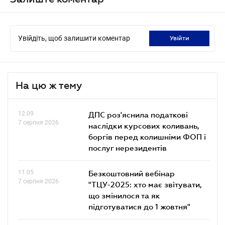
Увійдіть, щоб залишити коментар
увійти
На цю ж тему
12.09
ДПС роз'яснила податкові
7 серпня 2026
наслідки курсових коливань,
боргів перед колишніми ФОП і
послуг нерезидентів
11.05
Безкоштовний вебінар
7 серпня 2026
"ТЦУ-2025: хто має звітувати,
що змінилося та як
підготуватися до 1 жовтня"