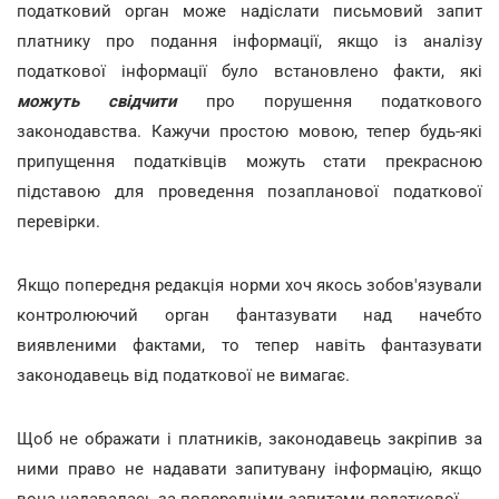
податковий орган може надіслати письмовий запит
платнику про подання інформації, якщо із аналізу
податкової інформації було встановлено факти, які
можуть свідчити
про порушення податкового
законодавства. Кажучи простою мовою, тепер будь-які
припущення податківців можуть стати прекрасною
підставою для проведення позапланової податкової
перевірки.
Якщо попередня редакція норми хоч якось зобов'язували
контролюючий орган фантазувати над начебто
виявленими фактами, то тепер навіть фантазувати
законодавець від податкової не вимагає.
Щоб не ображати і платників, законодавець закріпив за
ними право не надавати запитувану інформацію, якщо