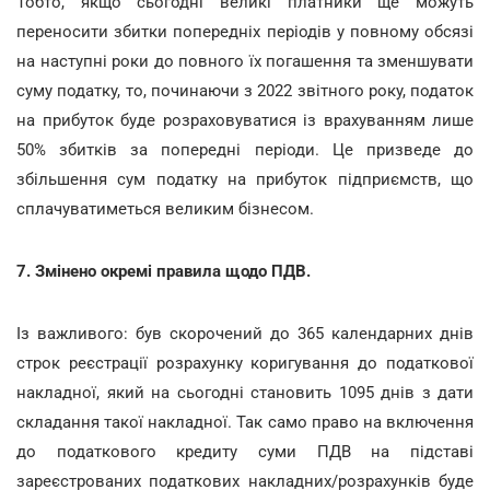
Тобто, якщо сьогодні великі платники ще можуть
переносити збитки попередніх періодів у повному обсязі
на наступні роки до повного їх погашення та зменшувати
суму податку, то, починаючи з 2022 звітного року, податок
на прибуток буде розраховуватися із врахуванням лише
50% збитків за попередні періоди. Це призведе до
збільшення сум податку на прибуток підприємств, що
сплачуватиметься великим бізнесом.
7. Змінено окремі правила щодо ПДВ.
Із важливого: був скорочений до 365 календарних днів
строк реєстрації розрахунку коригування до податкової
накладної, який на сьогодні становить 1095 днів з дати
складання такої накладної. Так само право на включення
до податкового кредиту суми ПДВ на підставі
зареєстрованих податкових накладних/розрахунків буде