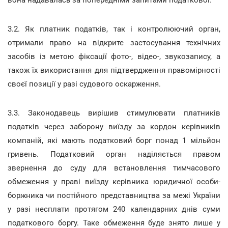
вона надавалась за попередніми запитами податкової.
3.2. Як платник податків, так і контролюючий орган,
отримали право на відкрите застосування технічних
засобів із метою фіксації фото-, відео-, звукозапису, а
також їх використання для підтвердження правомірності
своєї позиції у разі судового оскарження.
3.3. Законодавець вирішив стимулювати платників
податків через заборону виїзду за кордон керівників
компаній, які мають податковий борг понад 1 мільйон
гривень. Податковий орган наділяється правом
звернення до суду для встановлення тимчасового
обмеження у праві виїзду керівника юридичної особи-
боржника чи постійного представництва за межі України
у разі несплати протягом 240 календарних днів суми
податкового боргу. Таке обмеження буде знято лише у