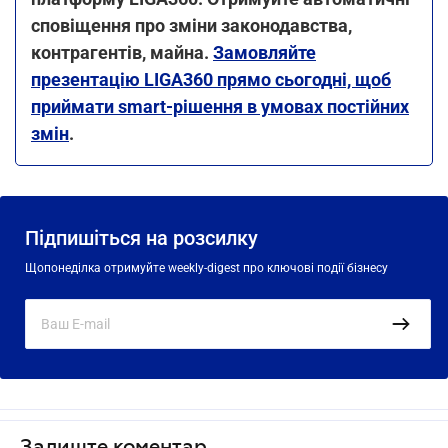
сповіщення про зміни законодавства,
контрагентів, майна.
Замовляйте
презентацію LIGA360 прямо сьогодні, щоб
приймати smart-рішення в умовах постійних
змін
.
Підпишіться на розсилку
Щопонеділка отримуйте weekly-digest про ключові події бізнесу
Залиште коментар