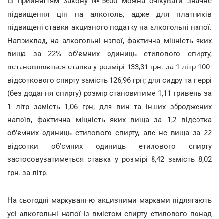
Із прийняттям Закону №5600 можна очікувати значне
підвищення цін на алкоголь, адже для платників
підвищені ставки акцизного податку на алкогольні напої.
Наприклад, на алкогольні напої, фактична міцність яких
вища за 22% об'ємних одиниць етилового спирту,
встановлюється ставка у розмірі 133,31 грн. за 1 літр 100-
відсоткового спирту замість 126,96 грн; для сидру та перрі
(без додання спирту) розмір становитиме 1,11 гривень за
1 літр замість 1,06 грн; для вин та інших зброджених
напоїв, фактична міцність яких вища за 1,2 відсотка
об'ємних одиниць етилового спирту, але не вища за 22
відсотки об'ємних одиниць етилового спирту
застосовуватиметься ставка у розмірі 8,42 замість 8,02
грн. за літр.
На сьогодні маркуванню акцизними марками підлягають
усі алкогольні напої із вмістом спирту етилового понад