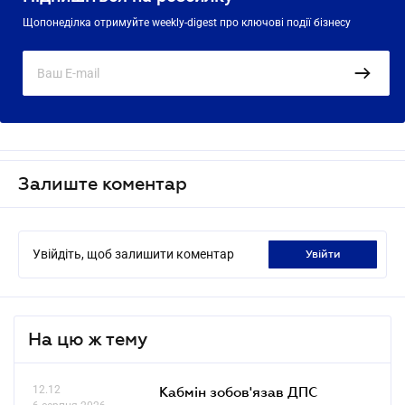
Щопонеділка отримуйте weekly-digest про ключові події бізнесу
Залиште коментар
Увійдіть, щоб залишити коментар
увійти
На цю ж тему
12.12
Кабмін зобов'язав ДПС