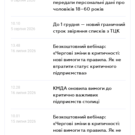
6 серпня 2026
передати персональні дані про
чоловіків 18–60 років
10.10
До 1 грудня — новий граничний
5 серпня 2026
строк звіряння списків з ТЦК
13.48
Безкоштовний вебінар:
16 липня 2026
«Чергові зміни в критичності:
нові вимоги та правила. Як не
втратити статус критичного
підприємства»
12.28
КМДА оновила вимоги до
16 липня 2026
критично важливих
підприємств столиці
10.01
Безкоштовний вебінар:
15 липня 2026
«Чергові зміни в критичності:
нові вимоги та правила. Як не