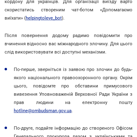
кордону для українців. Для організації виїзду варто
скористатись створеним чат-ботом «Допомагаємо
виїхати» (
helpingtoleve_bot
).
Після повернення додому радимо повідомити про
вчинення відносно вас міжнародного злочину. Для цього
слід використовувати всі доступні механізми.
По-перше, зверніться із заявою про злочин до будь-
якого національного правоохоронного органу. Окрім
цього, повідомте про обставини примусового
вивезення Уповноваженій Верховної Ради України з
прав людини на електронну пошту
hotline@ombudsman.gov.ua
.
По-друге, подайте інформацію до створеного Офісом
Генерального прокурора разом з українськими та