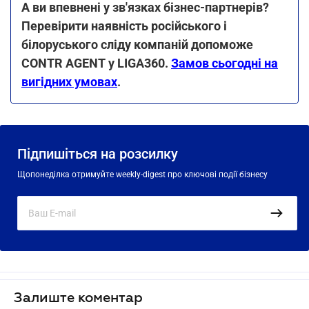
А ви впевнені у зв'язках бізнес-партнерів?
Перевірити наявність російського і
білоруського сліду компаній допоможе
CONTR AGENT у LIGA360.
Замов сьогодні на
вигідних умовах
.
Підпишіться на розсилку
Щопонеділка отримуйте weekly-digest про ключові події бізнесу
Залиште коментар