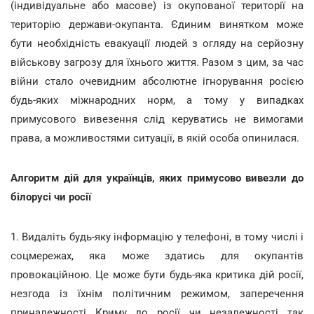
(індивідуальне або масове) із окупованої території на
територію держави-окупанта. Єдиним винятком може
бути необхідність евакуації людей з огляду на серйозну
військову загрозу для їхнього життя. Разом з цим, за час
війни стало очевидним абсолютне ігнорування росією
будь-яких міжнародних норм, а тому у випадках
примусового вивезення слід керуватись не вимогами
права, а можливостями ситуації, в якій особа опинилася.
Алгоритм дій для українців, яких примусово вивезли до
білорусі чи росії
1. Видаліть будь-яку інформацію у телефоні, в тому числі і
соцмережах, яка може здатись для окупантів
провокаційною. Це може бути будь-яка критика дій росії,
незгода із їхнім політичним режимом, заперечення
приналежності Криму до росії чи незалежності так