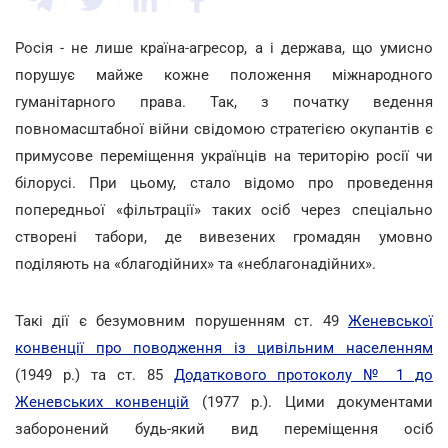
Росія - не лише країна-агресор, а і держава, що умисно
порушує майже кожне положення міжнародного
гуманітарного права. Так, з початку ведення
повномасштабної війни свідомою стратегією окупантів є
примусове переміщення українців на територію росії чи
білорусі. При цьому, стало відомо про проведення
попередньої «фільтрації» таких осіб через спеціально
створені табори, де вивезених громадян умовно
поділяють на «благодійних» та «неблагонадійних».
Такі дії є безумовним порушенням ст. 49
Женевської
конвенції про поводження із цивільним населенням
(1949 р.) та ст. 85
Додаткового протоколу № 1 до
Женевських конвенцій
(1977 р.). Цими документами
заборонений будь-який вид переміщення осіб