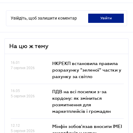
Увійдіть, щоб залишити коментар
увійти
На цю ж тему
16.01
НКРЕКП встановила правила
7 серпня 2026
розрахунку "зеленої" частки у
рахунку за світло
16.05
ПДВ на всі посилки з-за
5 серпня 2026
кордону: як зміниться
розмитнення для
маркетплейсів і громадян
12.12
Мінфін зобов'язав вносити IMEI
5 серпня 2026
смартфонів у митну