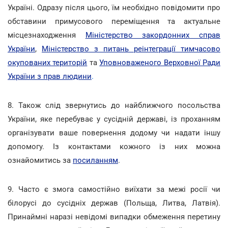
Україні. Одразу після цього, їм необхідно повідомити про
обставини примусового переміщення та актуальне
місцезнаходження
Міністерство закордонних справ
України
,
Міністерство з питань реінтеграції тимчасово
окупованих територій
та
Уповноваженого Верховної Ради
України з прав людини
.
8. Також слід звернутись до найближчого посольства
України, яке перебуває у сусідній державі, із проханням
організувати ваше повернення додому чи надати іншу
допомогу. Із контактами кожного із них можна
ознайомитись за
посиланням
.
9. Часто є змога самостійно виїхати за межі росії чи
білорусі до сусідніх держав (Польща, Литва, Латвія).
Принаймні наразі невідомі випадки обмеження перетину