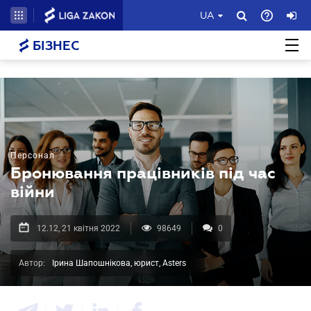
UA
БІЗНЕС
Персонал
Бронювання працівників під час
війни
12.12, 21 квітня 2022
98649
0
Автор:
Ірина Шапошнікова, юрист, Asters