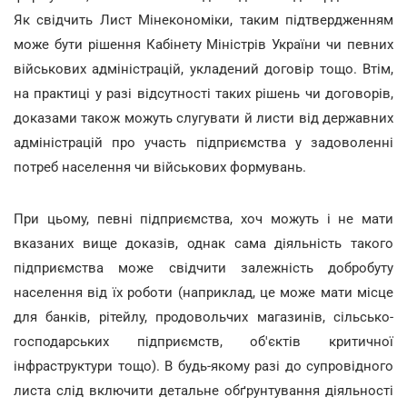
Як свідчить Лист Мінекономіки, таким підтвердженням
може бути рішення Кабінету Міністрів України чи певних
військових адміністрацій, укладений договір тощо. Втім,
на практиці у разі відсутності таких рішень чи договорів,
доказами також можуть слугувати й листи від державних
адміністрацій про участь підприємства у задоволенні
потреб населення чи військових формувань.
При цьому, певні підприємства, хоч можуть і не мати
вказаних вище доказів, однак сама діяльність такого
підприємства може свідчити залежність добробуту
населення від їх роботи (наприклад, це може мати місце
для банків, рітейлу, продовольчих магазинів, сільсько-
господарських підприємств, об'єктів критичної
інфраструктури тощо). В будь-якому разі до супровідного
листа слід включити детальне обґрунтування діяльності