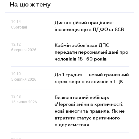
На цю ж тему
10.14
Дистанційний працівник-
Сьогодні
іноземець: що з ПДФОта ЄСВ
12.12
Кабмін зобов'язав ДПС
6 серпня 2026
передати персональні дані про
чоловіків 18–60 років
10.10
До 1 грудня — новий граничний
5 серпня 2026
строк звіряння списків з ТЦК
13.48
Безкоштовний вебінар:
16 липня 2026
«Чергові зміни в критичності:
нові вимоги та правила. Як не
втратити статус критичного
підприємства»