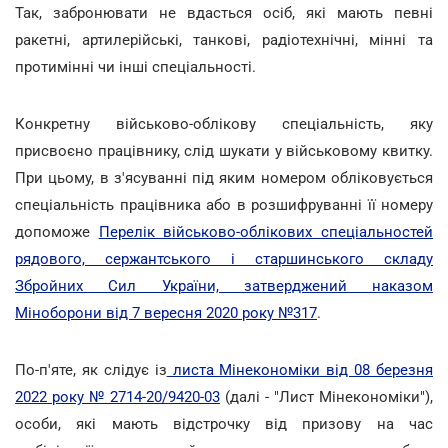
Так, забронювати не вдасться осіб, які мають певні
ракетні, артилерійські, танкові, радіотехнічні, мінні та
протимінні чи інші спеціальності.
Конкретну військово-облікову спеціальність, яку
присвоєно працівнику, слід шукати у військовому квитку.
При цьому, в з'ясуванні під яким номером обліковується
спеціальність працівника або в розшифруванні її номеру
допоможе
Перелік військово-облікових спеціальностей
рядового, сержантського і старшинського складу
Збройних Сил України, затверджений наказом
Міноборони від 7 вересня 2020 року №317
.
По-п'яте, як слідує із
листа Мінекономіки від 08 березня
2022 року № 2714-20/9420-03
(далі - "Лист Мінекономіки"),
особи, які мають відстрочку від призову на час