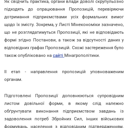
Як свідчить практика, органи влади доволі скрупульозно
підходять до опрацювання Пропозицій, перевіряючи
дотримання підприємствами усіх формальних вимог
щодо їх змісту. Зокрема, у Листі Мінекономіки зазначено,
що не розглядатимуться Пропозиції, які не відповідають
формі згідно Постанови, а також за відсутності даних у
відповідних графах Пропозицій. Схожі застереження було
також опубліковано на
сайті
Мінагрополітики.
ІІ етап - направлення пропозицій уповноваженим
органам.
Підготовлені Пропозиції доповнюються супровідним
листом довільної форми, в якому слід належно
обґрунтувати виконання підприємством завдань із
задоволення потреб Збройних Сил, інших військових
формувань, населення з відповідним підтвердженням.