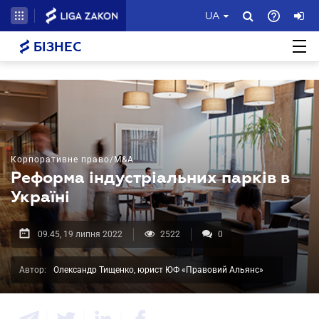
UA
БІЗНЕС
Корпоративне право/M&A
Реформа індустріальних парків в
Україні
09.45, 19 липня 2022
2522
0
Автор:
Олександр Тищенко, юрист ЮФ «Правовий Альянс»