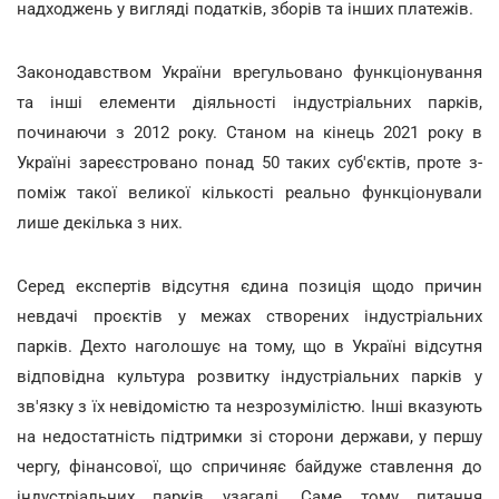
надходжень у вигляді податків, зборів та інших платежів.
Законодавством України врегульовано функціонування
та інші елементи діяльності індустріальних парків,
починаючи з 2012 року. Станом на кінець 2021 року в
Україні зареєстровано понад 50 таких суб'єктів, проте з-
поміж такої великої кількості реально функціонували
лише декілька з них.
Серед експертів відсутня єдина позиція щодо причин
невдачі проєктів у межах створених індустріальних
парків. Дехто наголошує на тому, що в Україні відсутня
відповідна культура розвитку індустріальних парків у
зв'язку з їх невідомістю та незрозумілістю. Інші вказують
на недостатність підтримки зі сторони держави, у першу
чергу, фінансової, що спричиняє байдуже ставлення до
індустріальних парків узагалі. Саме тому питання