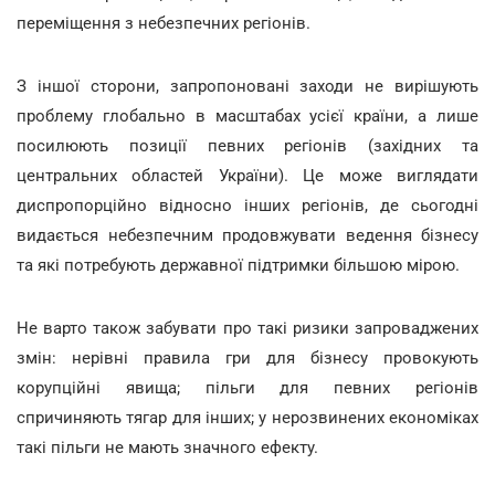
переміщення з небезпечних регіонів.
З іншої сторони, запропоновані заходи не вирішують
проблему глобально в масштабах усієї країни, а лише
посилюють позиції певних регіонів (західних та
центральних областей України). Це може виглядати
диспропорційно відносно інших регіонів, де сьогодні
видається небезпечним продовжувати ведення бізнесу
та які потребують державної підтримки більшою мірою.
Не варто також забувати про такі ризики запроваджених
змін: нерівні правила гри для бізнесу провокують
корупційні явища; пільги для певних регіонів
спричиняють тягар для інших; у нерозвинених економіках
такі пільги не мають значного ефекту.