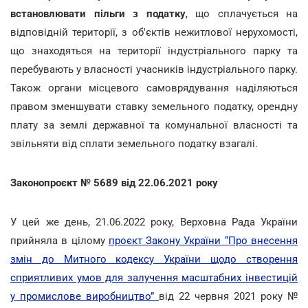
встановлювати пільги з податку
, що сплачується на
відповідній території, з об'єктів нежитлової нерухомості,
що знаходяться на території індустріального парку та
перебувають у власності учасників індустріального парку.
Також органи місцевого самоврядування наділяються
правом зменшувати ставку земельного податку, орендну
плату за землі державної та комунальної власності та
звільняти від сплати земельного податку взагалі.
Законопроєкт № 5689 від 22.06.2021 року
У цей же день, 21.06.2022 року, Верховна Рада України
прийняла в цілому
проєкт Закону України “Про внесення
змін до Митного кодексу України щодо створення
сприятливих умов для залучення масштабних інвестицій
у промислове виробництво”
від 22 червня 2021 року №