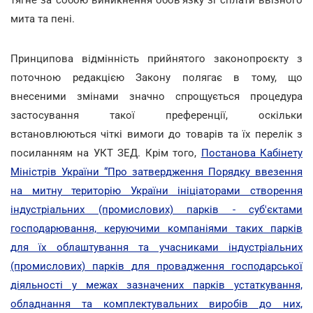
тягне за собою виникнення обов'язку зі сплати ввізного
мита та пені.
Принципова відмінність прийнятого законопроєкту з
поточною редакцією Закону полягає в тому, що
внесеними змінами значно спрощується процедура
застосування такої преференції, оскільки
встановлюються чіткі вимоги до товарів та їх перелік з
посиланням на УКТ ЗЕД. Крім того,
Постанова Кабінету
Міністрів України “Про затвердження Порядку ввезення
на митну територію України ініціаторами створення
індустріальних (промислових) парків - суб'єктами
господарювання, керуючими компаніями таких парків
для їх облаштування та учасниками індустріальних
(промислових) парків для провадження господарської
діяльності у межах зазначених парків устаткування,
обладнання та комплектувальних виробів до них,