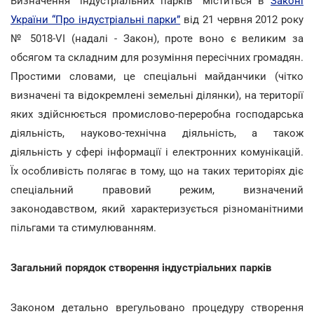
Визначення “індустріальних парків” міститься в
Законі
України “Про індустріальні парки”
від 21 червня 2012 року
№ 5018-VI (надалі - Закон), проте воно є великим за
обсягом та складним для розуміння пересічних громадян.
Простими словами, це спеціальні майданчики (чітко
визначені та відокремлені земельні ділянки), на території
яких здійснюється промислово-переробна господарська
діяльність, науково-технічна діяльність, а також
діяльність у сфері інформації і електронних комунікацій.
Їх особливість полягає в тому, що на таких територіях діє
спеціальний правовий режим, визначений
законодавством, який характеризується різноманітними
пільгами та стимулюванням.
Загальний порядок створення індустріальних парків
Законом детально врегульовано процедуру створення