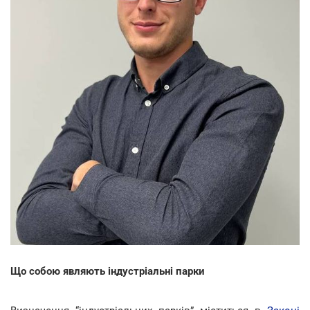
Що собою являють індустріальні парки