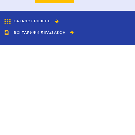
КАТАЛОГ РІШЕНЬ
ВСІ ТАРИФИ ЛІГА:ЗАКОН
Співробітництво
Агенти
Дилери
Політика конфіденційності
Умови використання сайту
Реклама
Блог
Новини компанії
Керівництва
Каталоги компаній