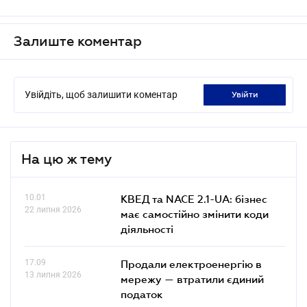
Залиште коментар
Увійдіть, щоб залишити коментар
увійти
На цю ж тему
10.01
КВЕД та NACE 2.1-UA: бізнес
22 липня 2026
має самостійно змінити коди
діяльності
17.09
Продали електроенергію в
13 липня 2026
мережу — втратили єдиний
податок