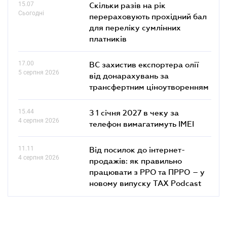
15.07
Скільки разів на рік
Сьогодні
перераховують прохідний бал
для переліку сумлінних
платників
17.00
ВС захистив експортера олії
5 серпня 2026
від донарахувань за
трансфертним ціноутворенням
15.44
З 1 січня 2027 в чеку за
4 серпня 2026
телефон вимагатимуть IMEI
11.11
Від посилок до інтернет-
4 серпня 2026
продажів: як правильно
працювати з РРО та ПРРО – у
новому випуску TAX Podcast