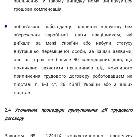
звільнення, у такому випадку йому виплачується
грошова компенсація;
зобов'язано роботодавця надавати відпустку без
збереження заробітної плати працівникам, які
виїхали за межі України або набули статусу
внутрішньо переміщеної особи, за їхніми заявами,
але на строк не більше 90 календарних днів, що
покликано захистити працівників від можливого
припинення трудового договору роботодавцем на
підставі п. 8-3 ст. 36 КЗпП України або з інших
підстав.
2.4
Уточнення процедури призупинення дії трудового
договору
Законом № 2244-IX конкретизовано процедуру