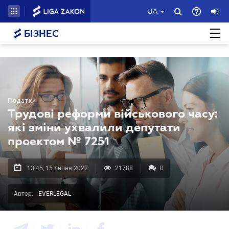
UA
БІЗНЕС
Податки
Трудові реформи військового часу:
які зміни ухвалили депутати
проектом № 7251
13.45, 15 липня 2022
21788
0
Автор:
EVERLEGAL