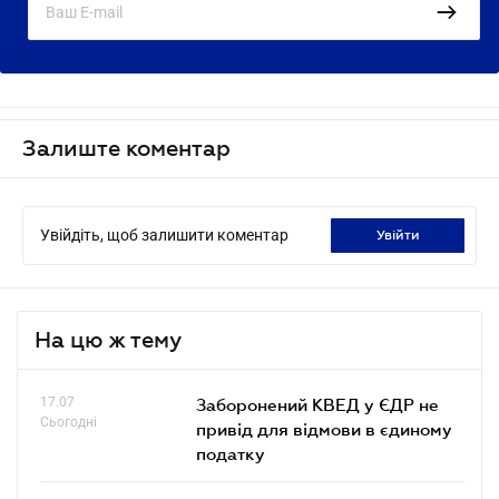
Залиште коментар
Увійдіть, щоб залишити коментар
увійти
На цю ж тему
17.07
Заборонений КВЕД у ЄДР не
Сьогодні
привід для відмови в єдиному
податку