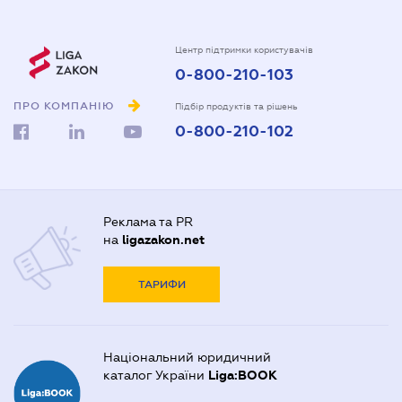
Центр підтримки користувачів
0-800-210-103
ПРО КОМПАНІЮ
Підбір продуктів та рішень
0-800-210-102
Реклама та PR
на
ligazakon.net
ТАРИФИ
Національний юридичний
каталог України
Liga:BOOK