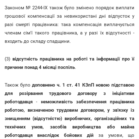
Законом № 2244-IX також було змінено порядок виплати
грошової компенсації за невикористані дні відпусток у
разі смерті працівника: така компенсація виплачується
членам сім'ї такого працівника, а у разі їх відсутності -
входить до складу спадщини.
(3)
відсутність працівника на роботі та інформації про її
причини понад 4 місяці поспіль
.
Також було
доповнено ч. 1 ст. 41 КЗпП новою підставою
для розірвання трудового договору з ініціативи
роботодавця
-
неможливість забезпечення працівника
роботою, визначеною трудовим договором, у зв'язку із
знищенням (відсутністю) виробничих, організаційних та
технічних умов, засобів виробництва або майна
роботодавця внаслідок бойових дій
за умови, що