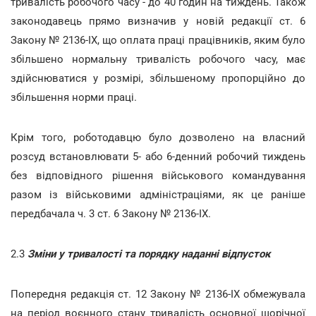
тривалість робочого часу - до 40 годин на тиждень. Також
законодавець прямо визначив у новій редакції ст. 6
Закону № 2136-ІХ, що оплата праці працівників, яким було
збільшено нормальну тривалість робочого часу, має
здійснюватися у розмірі, збільшеному пропорційно до
збільшення норми праці.
Крім того, роботодавцю було дозволено на власний
розсуд встановлювати 5- або 6-денний робочий тиждень
без відповідного рішення
військового командування
разом із військовими адміністраціями, як це раніше
передбачала ч. 3
ст. 6 Закону № 2136-ІХ
.
2.3
Зміни у тривалості та порядку наданні відпусток
Попередня редакція ст. 12 Закону № 2136-ІХ обмежувала
на період воєнного стану тривалість основної щорічної