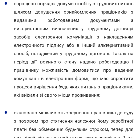
спрощено порядок документообігу з трудових питань
шляхом допущення ознайомлення працівників з
виданими роботодавцем документами з
використанням визначених у трудовому договорі
засобів електронної комунікації з накладенням
електронного підпису або в інший альтернативний
спосіб, погоджений у трудовому договорі. Також на
період дії воєнного стану надано роботодавцю і
працівнику можливість домовитися про ведення
комунікації в електронній формі, що має спростити
процеси вирішення будь-яких питань з працівниками,
які виїхали зі свого місця проживання;
скасовано можливість звернення працівника до суду
з позовом про стягнення належної йому заробітної
плати без обмеження будь-яким строком, тепер для
цих цілей діє загальний строк, визначений у ч. 1 ст.