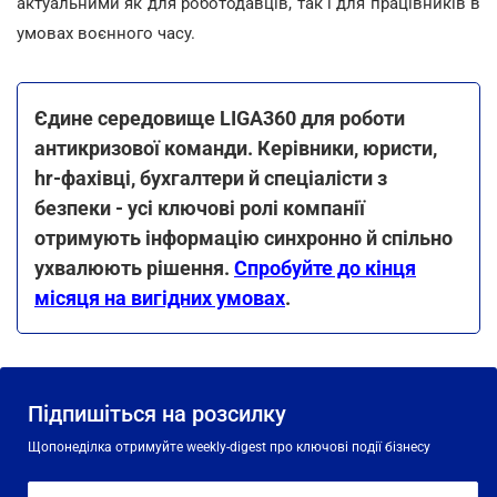
актуальними як для роботодавців, так і для працівників в
умовах воєнного часу.
Єдине середовище LIGA360 для роботи
антикризової команди. Керівники, юристи,
hr-фахівці, бухгалтери й спеціалісти з
безпеки - усі ключові ролі компанії
отримують інформацію синхронно й спільно
ухвалюють рішення.
Спробуйте до кінця
місяця на вигідних умовах
.
Підпишіться на розсилку
Щопонеділка отримуйте weekly-digest про ключові події бізнесу