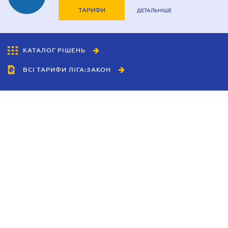
ТАРИФИ
ДЕТАЛЬНІШЕ
КАТАЛОГ РІШЕНЬ
ВСІ ТАРИФИ ЛІГА:ЗАКОН
Співробітництво
Агенти
Дилери
Політика конфіденційності
Умови використання сайту
Реклама
Блог
Новини компанії