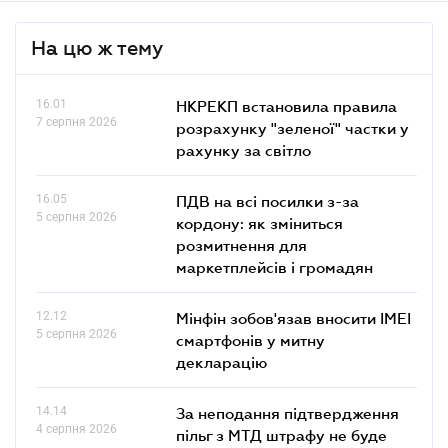
На цю ж тему
16.01
НКРЕКП встановила правила
7 серпня 2026
розрахунку "зеленої" частки у
рахунку за світло
16.05
ПДВ на всі посилки з-за
5 серпня 2026
кордону: як зміниться
розмитнення для
маркетплейсів і громадян
12.12
Мінфін зобов'язав вносити IMEI
5 серпня 2026
смартфонів у митну
декларацію
14.14
За неподання підтвердження
4 серпня 2026
пільг з МТД штрафу не буде