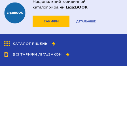
Національний юридичний
каталог України
Liga:BOOK
ТАРИФИ
ДЕТАЛЬНІШЕ
КАТАЛОГ РІШЕНЬ
ВСІ ТАРИФИ ЛІГА:ЗАКОН
Співробітництво
Агенти
Дилери
Політика конфіденційності
Умови використання сайту
Реклама
Блог