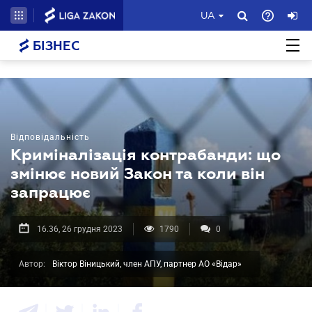
UA
БІЗНЕС
Відповідальність
Криміналізація контрабанди: що
змінює новий Закон та коли він
запрацює
16.36, 26 грудня 2023
1790
0
Автор:
Віктор Віницький, член АПУ, партнер АО «Відар»