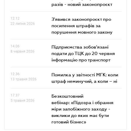
разів - новий законопроєкт
12.12
З'явився законопроєкт про
22 липня 2026
посилення штрафів за
порушення мовного закону
14.06
Підприємства зобов'язані
8 червня 2026
подати до ТЦК до 20 червня
інформацію про транспорт
12.36
Помилка у звітності МГК: коли
13 травня 2026
штраф неминучий, а коли – ні
17.37
Безкоштовний
5 травня 2026
вебінар: «Підозра і обрання
міри запобіжного заходу -
виклики до яких має бути
готовий бізнес»