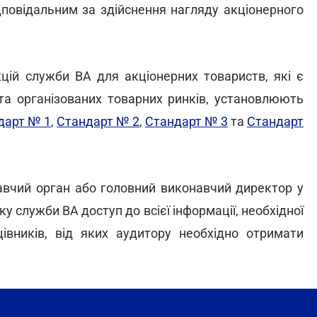
дповідальним за здійснення нагляду акціонерного
кцій служби ВА для акціонерних товариств, які є
та організованих товарних ринків, установлюють
дарт № 1
,
Стандарт № 2
,
Стандарт № 3
та
Стандарт
вчий орган або головний виконавчий директор у
 служби ВА доступ до всієї інформації, необхідної
івників, від яких аудитору необхідно отримати