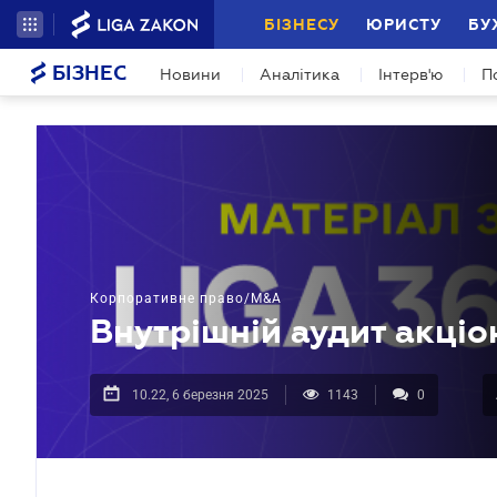
БІЗНЕСУ
ЮРИСТУ
БУ
БІЗНЕС
Новини
Аналітика
Інтерв'ю
П
Корпоративне право/M&A
Внутрішній аудит акціо
10.22, 6 березня 2025
1143
0