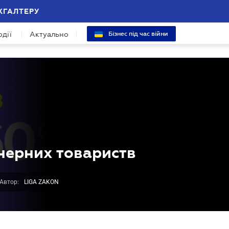
ХГАЛТЕРУ
одії
Актуально
Бізнес під час війни
нерних товариств
Автор:
LIGA ZAKON