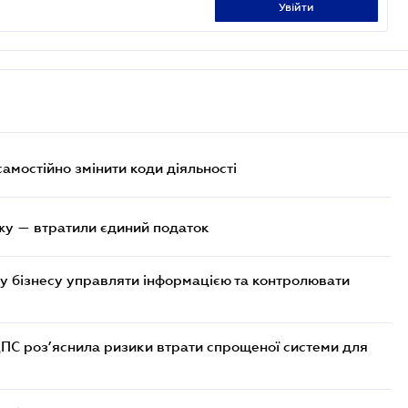
увійти
самостійно змінити коди діяльності
жу — втратили єдиний податок
у бізнесу управляти інформацією та контролювати
ДПС роз’яснила ризики втрати спрощеної системи для