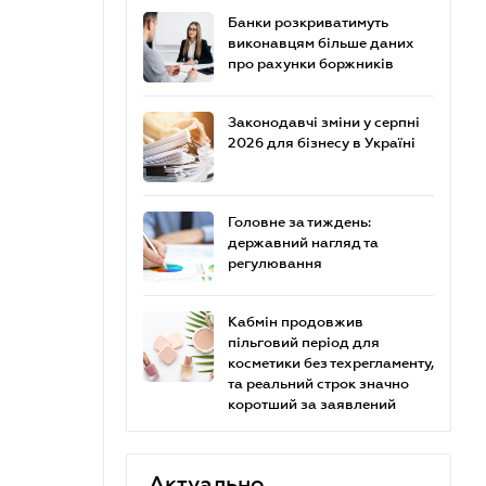
Банки розкриватимуть
виконавцям більше даних
про рахунки боржників
Законодавчі зміни у серпні
2026 для бізнесу в Україні
Головне за тиждень:
державний нагляд та
регулювання
Кабмін продовжив
пільговий період для
косметики без техрегламенту,
та реальний строк значно
коротший за заявлений
Актуально