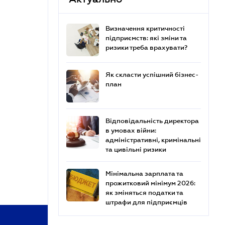
Визначення критичності
підприємств: які зміни та
ризики треба врахувати?
Як скласти успішний бізнес-
план
Відповідальність директора
в умовах війни:
адміністративні, кримінальні
та цивільні ризики
Мінімальна зарплата та
прожитковий мінімум 2026:
як зміняться податки та
штрафи для підприємців