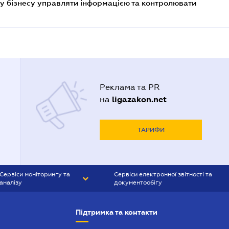
у бізнесу управляти інформацією та контролювати
Реклама та PR
ligazakon.net
на
ТАРИФИ
Сервіси моніторингу та
Сервіси електронної звітності та
аналізу
документообігу
CONTR AGENT
Liga:REPORT
Підтримка та контакти
SMS-МАЯК