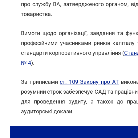
про службу ВА, затвердженого органом, ві
товариства.
Вимоги щодо організації, завдання та фун
професійними учасниками ринків капіталу 
стандарти корпоративного управління (
Стан
№ 4
).
За приписами
ст. 109 Закону про АТ
викона
розумний строк забезпечує САД та працівнику
для проведення аудиту, а також до прац
аудиторські докази.