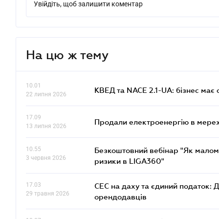
Увійдіть, щоб залишити коментар
На цю ж тему
10.01
КВЕД та NACE 2.1-UA: бізнес має 
22 липня 2026
17.09
Продали електроенергію в мере
13 липня 2026
10.55
Безкоштовний вебінар "Як малом
3 червня 2026
ризики в LIGA360"
17.03
СЕС на даху та єдиний податок: 
29 травня 2026
орендодавців