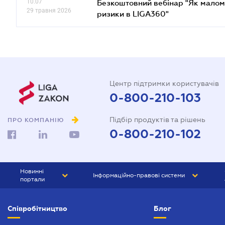
10.07
Безкоштовний вебінар "Як малом
29 травня 2026
ризики в LIGA360"
Центр підтримки користувачів
0-800-210-103
Підбір продуктів та рішень
ПРО КОМПАНІЮ
0-800-210-102
Новинні
Інформаційно-правові системи
портали
ЮРЛІГА
Право України
Співробітництво
Блог
БІЗНЕС
ГРАНД