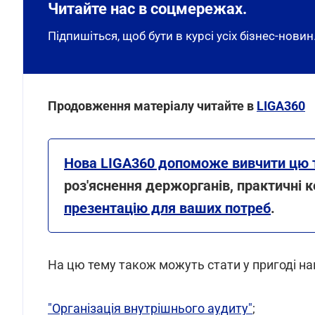
Читайте нас в соцмережах.
Підпишіться, щоб бути в курсі усіх бізнес-новин
Продовження матеріалу читайте в
LIGA360
Нова LIGA360 допоможе вивчити цю 
роз'яснення держорганів, практичні к
презентацію для ваших потреб
.
На цю тему також можуть стати у пригоді наш
"Організація внутрішнього аудиту"
;