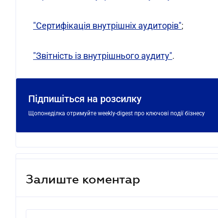
"Сертифікація внутрішніх аудиторів"
;
"Звітність із внутрішнього аудиту"
.
Підпишіться на розсилку
Щопонеділка отримуйте weekly-digest про ключові події бізнесу
Залиште коментар