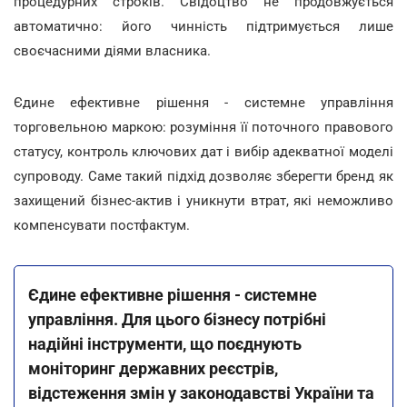
процедурних строків. Свідоцтво не продовжується
автоматично: його чинність підтримується лише
своєчасними діями власника.
Єдине ефективне рішення - системне управління
торговельною маркою: розуміння її поточного правового
статусу, контроль ключових дат і вибір адекватної моделі
супроводу. Саме такий підхід дозволяє зберегти бренд як
захищений бізнес-актив і уникнути втрат, які неможливо
компенсувати постфактум.
Єдине ефективне рішення - системне
управління. Для цього бізнесу потрібні
надійні інструменти, що поєднують
моніторинг державних реєстрів,
відстеження змін у законодавстві України та