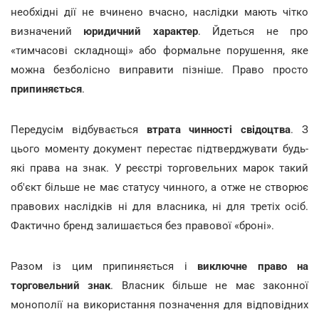
необхідні дії не вчинено вчасно, наслідки мають чітко
визначений
юридичний характер
. Йдеться не про
«тимчасові складнощі» або формальне порушення, яке
можна безболісно виправити пізніше. Право просто
припиняється
.
Передусім відбувається
втрата чинності свідоцтва
. З
цього моменту документ перестає підтверджувати будь-
які права на знак. У реєстрі торговельних марок такий
об'єкт більше не має статусу чинного, а отже не створює
правових наслідків ні для власника, ні для третіх осіб.
Фактично бренд залишається без правової «броні».
Разом із цим припиняється і
виключне право на
торговельний знак
. Власник більше не має законної
монополії на використання позначення для відповідних