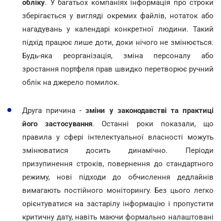
обліку
. У багатьох компаніях інформація про строки
зберігається у вигляді окремих файлів, нотаток або
нагадувань у календарі конкретної людини. Такий
підхід працює лише доти, доки нічого не змінюється.
Будь-яка реорганізація, зміна персоналу або
зростання портфеля прав швидко перетворює ручний
облік на джерело помилок.
Друга причина -
зміни у законодавстві та практиці
його застосування
. Останні роки показали, що
правила у сфері інтелектуальної власності можуть
змінюватися досить динамічно. Періоди
призупинення строків, повернення до стандартного
режиму, нові підходи до обчислення дедлайнів
вимагають постійного моніторингу. Без цього легко
орієнтуватися на застарілу інформацію і пропустити
критичну дату, навіть маючи формально налаштовані