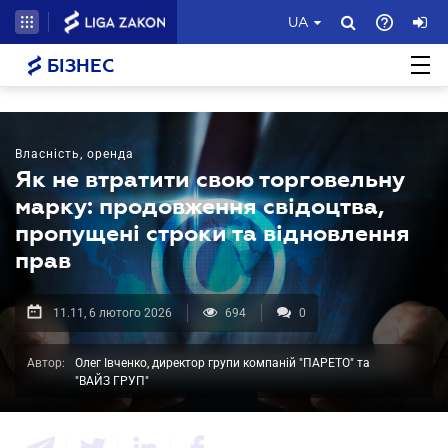
UA
БІЗНЕС
Власність, оренда
Як не втратити свою торговельну
марку: продовження свідоцтва,
пропущені строки та відновлення
прав
11.11, 6 лютого 2026
694
0
Автор:
Олег Івченко, директор групи компаній "ПАРЕТО" та
"ВАЙЗ ГРУП"