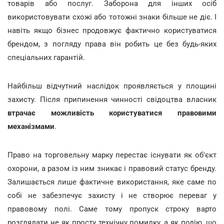
товарів або послуг. Заборона для інших осіб
використовувати схожі або тотожні знаки більше не діє. І
навіть якщо бізнес продовжує фактично користуватися
брендом, з погляду права він робить це без будь-яких
спеціальних гарантій.
Найбільш відчутний наслідок проявляється у площині
захисту. Після припинення чинності свідоцтва власник
втрачає можливість користуватися правовими
механізмами
.
Право на торговельну марку перестає існувати як об'єкт
охорони, а разом із ним зникає і правовий статус бренду.
Залишається лише фактичне використання, яке саме по
собі не забезпечує захисту і не створює переваг у
правовому полі. Саме тому пропуск строку варто
розглядати не як просту технічну помилку, а як подію, що