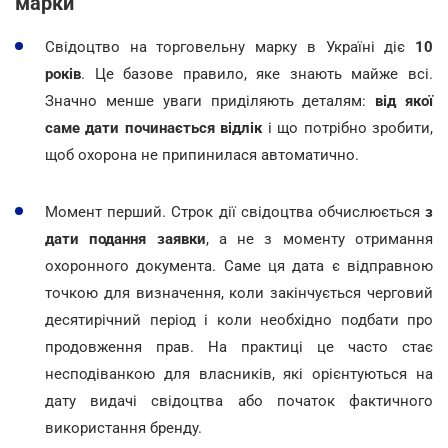
марки
Свідоцтво на торговельну марку в Україні діє
10
років
. Це базове правило, яке знають майже всі.
Значно менше уваги приділяють деталям:
від якої
саме дати починається відлік
і що потрібно зробити,
щоб охорона не припинилася автоматично.
Момент перший. Строк дії свідоцтва обчислюється
з
дати подання заявки
, а не з моменту отримання
охоронного документа. Саме ця дата є відправною
точкою для визначення, коли закінчується черговий
десятирічний період і коли необхідно подбати про
продовження прав. На практиці це часто стає
несподіванкою для власників, які орієнтуються на
дату видачі свідоцтва або початок фактичного
використання бренду.