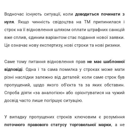
Водночас існують ситуації, коли
доводиться починати з
нуля
. Якщо чинність свідоцтва на ТМ припинилася і
строк на її відновлення шляхом оплати штрафних санкцій
вже сплив, єдиним варіантом стає подання нової заявки.
Це означає нову експертизу, нові строки та нові ризики.
Саме тому питання відновлення прав
не має шаблонної
відповіді
. Одна і та сама помилка у строках може мати
різні наслідки залежно від деталей: коли саме строк був
пропущений, щодо якого об'єкта та за яких обставин.
Спроба діяти «за аналогією» або орієнтуватися на чужий
досвід часто лише погіршує ситуацію.
У випадку пропущених строків ключовим є розуміння
поточного правового статусу торговельної марки
, а не