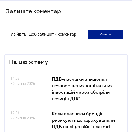
Залиште коментар
Увійдіть, щоб залишити коментар
увійти
На цю ж тему
14.08
ПДВ-наслідки знищення
30 липня 2026
незавершених капітальних
інвестицій через обстріли:
позиція ДПС
12.26
Коли власники брендів
27 липня 2026
ризикують донарахуванням
ПДВ на ліцензійні платежі