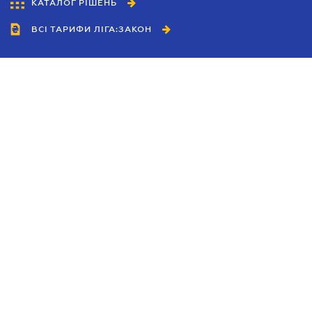
КАТАЛОГ РІШЕНЬ
ВСІ ТАРИФИ ЛІГА:ЗАКОН
Співробітництво
Агенти
Дилери
Політика конфіденційності
Умови використання сайту
Реклама
Блог
Новини компанії
Керівництва
Каталоги компаній
Теми в центрі уваги