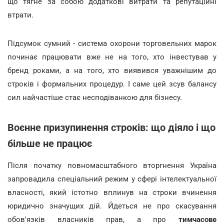
що тягне за собою додаткові витрати та репутаційні
втрати.
Підсумок сумний - система охорони торговельних марок
починає працювати вже не на того, хто інвестував у
бренд роками, а на того, хто виявився уважнішим до
строків і формальних процедур. І саме цей зсув балансу
сил найчастіше стає несподіванкою для бізнесу.
Воєнне призупинення строків: що діяло і що
більше не працює
Після початку повномасштабного вторгнення Україна
запровадила спеціальний режим у сфері інтелектуальної
власності, який істотно вплинув на строки вчинення
юридично значущих дій. Йдеться не про скасування
обов'язків власників прав, а про
тимчасове