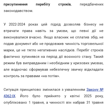
призупинення перебігу строків
, передбачених
законодавством.
У 2022-2024 роках цей підхід дозволяв бізнесу не
втрачати права навіть за умови, що певні дії не
виконувалися вчасно. Якщо власник не сплатив збір, не
подав документ або не продовжив чинність торговельної
марки, це не тягло негативних наслідків. Перебіг строків
фактично зупинявся на період дії воєнного стану. Такий
режим був виправданим і необхідним у кризових умовах,
але водночас сформував небезпечну звичку відкладати
контроль за правами «на потім».
Ситуація принципово змінилася з ухваленням
Закону №
4362-IX
. Його було прийнято у квітні 2025 року,
опубліковано 1 травня, а чинності він набрав 31 травня