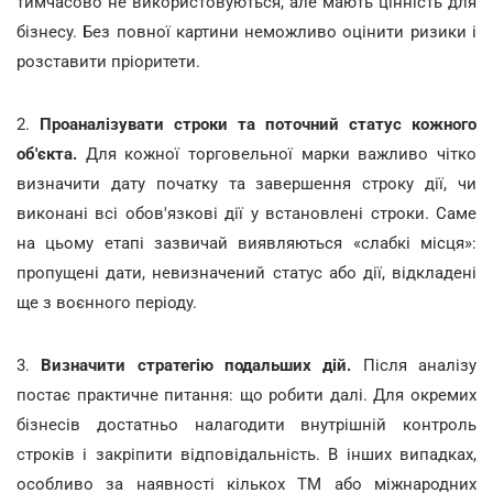
тимчасово не використовуються, але мають цінність для
бізнесу. Без повної картини неможливо оцінити ризики і
розставити пріоритети.
2.
Проаналізувати строки та поточний статус кожного
об'єкта.
Для кожної торговельної марки важливо чітко
визначити дату початку та завершення строку дії, чи
виконані всі обов'язкові дії у встановлені строки. Саме
на цьому етапі зазвичай виявляються «слабкі місця»:
пропущені дати, невизначений статус або дії, відкладені
ще з воєнного періоду.
3.
Визначити стратегію подальших дій.
Після аналізу
постає практичне питання: що робити далі. Для окремих
бізнесів достатньо налагодити внутрішній контроль
строків і закріпити відповідальність. В інших випадках,
особливо за наявності кількох ТМ або міжнародних