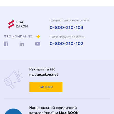
Центр підтримки користувачів
0-800-210-103
ПРО КОМПАНІЮ
Підбір продуктів та рішень
0-800-210-102
Реклама та PR
на
ligazakon.net
ТАРИФИ
Національний юридичний
каталог України
Liga:BOOK