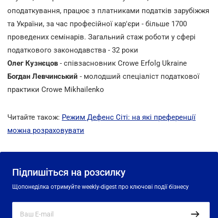
оподаткування, працює з платниками податків зарубіжжя
та України, за час професійної кар'єри - більше 1700
проведених семінарів. Загальний стаж роботи у сфері
податкового законодавства - 32 роки
Олег Кузнєцов
- співзасновник Crowe Erfolg Ukraine
Богдан Левчинський
- молодший спеціаліст податкової
практики Crowe Mikhailenko
Читайте також:
Режим Дефенс Сіті: на які преференції
можна розраховувати
Підпишіться на розсилку
Щопонеділка отримуйте weekly-digest про ключові події бізнесу