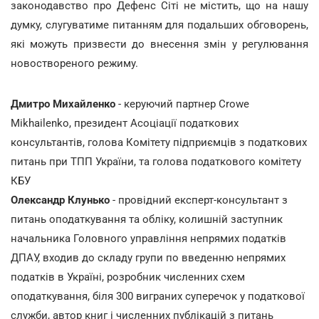
законодавство про Дефенс Сіті не містить, що на нашу
думку, слугуватиме питанням для подальших обговорень,
які можуть призвести до внесення змін у регулювання
новоствореного режиму.
Дмитро Михайленко
- керуючий партнер Crowe
Mikhailenko, президент Асоціації податкових
консультантів, голова Комітету підприємців з податкових
питань при ТПП України, та голова податкового комітету
КБУ
Олександр Клунько
- провідний експерт-консультант з
питань оподаткування та обліку, колишній заступник
начальника Головного управління непрямих податків
ДПАУ, входив до складу групи по введенню непрямих
податків в Україні, розробник численних схем
оподаткування, біля 300 виграних суперечок у податкової
служби, автор книг і численних публікацій з питань