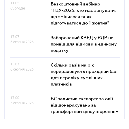
11.05
Безкоштовний вебінар
Сьогодні
"ТЦУ-2025: хто має звітувати,
що змінилося та як
підготуватися до 1 жовтня"
17.07
Заборонений КВЕД у ЄДР не
6 серпня 2026
привід для відмови в єдиному
податку
15.07
Скільки разів на рік
6 серпня 2026
перераховують прохідний бал
для переліку сумлінних
платників
17.00
ВС захистив експортера олії
5 серпня 2026
від донарахувань за
трансфертним ціноутворенням