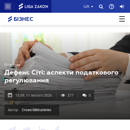
UA
БІЗНЕС
Податки
Дефенс Сіті: аспекти податкового
регулювання
15.09, 11 лютого 2026
377
0
Автор:
Crowe Mikhailenko