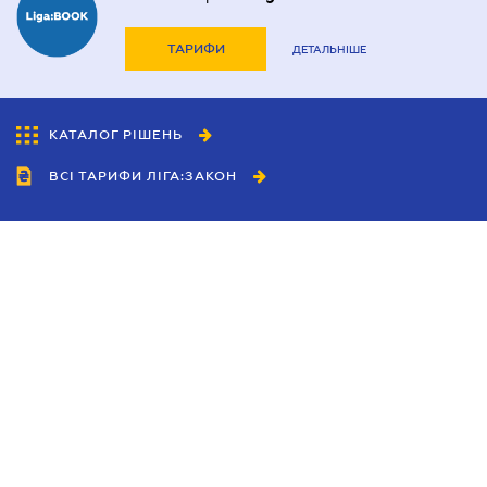
ТАРИФИ
ДЕТАЛЬНІШЕ
КАТАЛОГ РІШЕНЬ
ВСІ ТАРИФИ ЛІГА:ЗАКОН
Співробітництво
Агенти
Дилери
Політика конфіденційності
Умови використання сайту
Реклама
Блог
Новини компанії