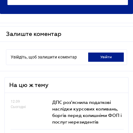
Залиште коментар
Увійдіть, щоб залишити коментар
увійти
На цю ж тему
12.09
ДПС роз'яснила податкові
Сьогодні
наслідки курсових коливань,
боргів перед колишніми ФОП і
послуг нерезидентів