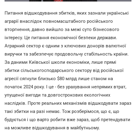
Питання відшкодування збитків, яких зазнали українські
аграрії внаслідок повномасштабного російського
вторгнення, давно вийшло за межі суто бізнесового
інтересу. Це питання економічної безпеки держави.
Аграрний сектор є одним з ключових донорів валютної
виручки та забезпечує продовольчу стабільность країни.
За даними Київської школи економіки, лише прямі
збитки сільськогосподарського сектору від російської
агресії сягнули близько $80 млрд лише станом на
початок 2024 року. І це - без урахування непрямих втрат,
упущеної вигоди та довгострокових екологічних
наслідків. Проте реальних механізмів відшкодувати зараз
такі збитки на разі немає. Тож розберімося, що є, що
будується і що варто робити вже зараз, щоб претендувати
на можливе відшкодування в майбутньому.