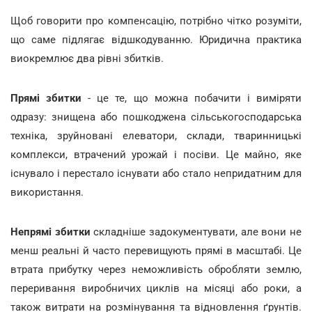
Щоб говорити про компенсацію, потрібно чітко розуміти,
що саме підлягає відшкодуванню. Юридична практика
виокремлює два рівні збитків.
Прямі збитки
- це те, що можна побачити і виміряти
одразу: знищена або пошкоджена сільськогосподарська
техніка, зруйновані елеватори, склади, тваринницькі
комплекси, втрачений урожай і посіви. Це майно, яке
існувало і перестало існувати або стало непридатним для
використання.
Непрямі збитки
складніше задокументувати, але вони не
менш реальні й часто перевищують прямі в масштабі. Це
втрата прибутку через неможливість обробляти землю,
переривання виробничих циклів на місяці або роки, а
також витрати на розмінування та відновлення ґрунтів.