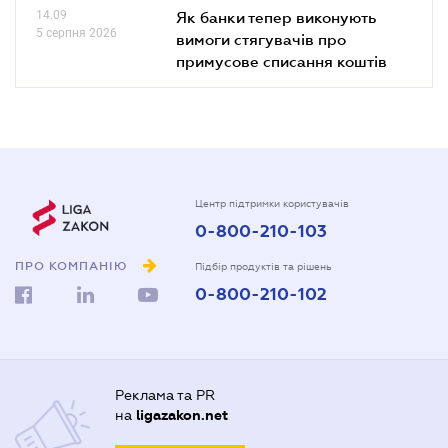
14.09
Як банки тепер виконують
5 серпня 2026
вимоги стягувачів про
примусове списання коштів
Центр підтримки користувачів
0-800-210-103
ПРО КОМПАНІЮ
Підбір продуктів та рішень
0-800-210-102
Реклама та PR
на
ligazakon.net