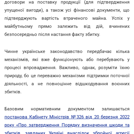
договори на поставку продукції (для підтвердження
упущеної вигоди), а також усі фінансові документи, що
підтверджують вартість втраченого майна. Успіх у
майбутньому прямо залежить від дій, вчинених
безпосередньо після настання факту збитку.
Чинне українське законодавство передбачає кілька
механізмів, які вже функціонують або перебувають у
процесі впровадження. Важливо, однак, розуміти їхню
природу, бо це переважно механізми підтримки поточної
діяльності, а не повноцінне відшкодування воєнних
збитків.
Базовим нормативним документом залишається
постанова Кабінету Міністрів №326 від 20 березня 2022
року «Про затвердження Порядку визначення шкоди та
збитків, завданих Україні внаслідок збройної агресії