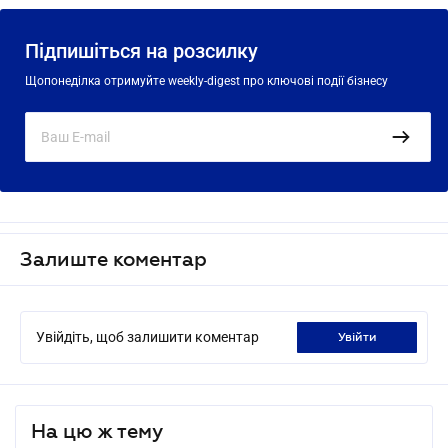
Підпишіться на розсилку
Щопонеділка отримуйте weekly-digest про ключові події бізнесу
Залиште коментар
Увійдіть, щоб залишити коментар
увійти
На цю ж тему