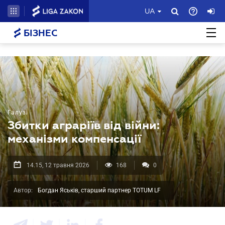
UA
БІЗНЕС
Галузі
Збитки аграріїв від війни:
механізми компенсації
14.15, 12 травня 2026
168
0
Автор:
Богдан Яськів, cтарший партнер TOTUM LF