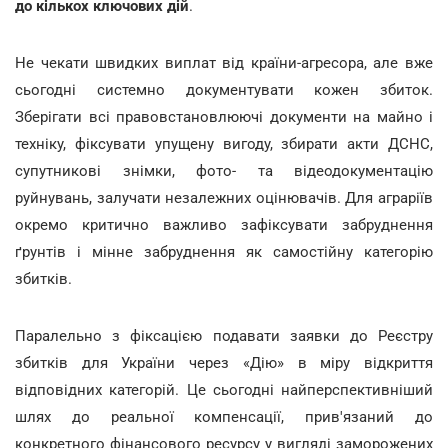
до кількох ключових дій
.
Не чекати швидких виплат від країни-агресора, але вже
сьогодні системно документувати кожен збиток.
Зберігати всі правовстановлюючі документи на майно і
техніку, фіксувати упущену вигоду, збирати акти ДСНС,
супутникові знімки, фото- та відеодокументацію
руйнувань, залучати незалежних оцінювачів. Для аграріїв
окремо критично важливо зафіксувати забруднення
ґрунтів і мінне забруднення як самостійну категорію
збитків.
Паралельно з фіксацією подавати заявки до Реєстру
збитків для України через «Дію» в міру відкриття
відповідних категорій. Це сьогодні найперспективніший
шлях до реальної компенсації, прив'язаний до
конкретного фінансового ресурсу у вигляді заморожених