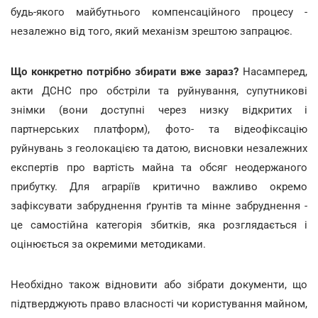
будь-якого майбутнього компенсаційного процесу -
незалежно від того, який механізм зрештою запрацює.
Що конкретно потрібно збирати вже зараз?
Насамперед,
акти ДСНС про обстріли та руйнування, супутникові
знімки (вони доступні через низку відкритих і
партнерських платформ), фото- та відеофіксацію
руйнувань з геолокацією та датою, висновки незалежних
експертів про вартість майна та обсяг неодержаного
прибутку. Для аграріїв критично важливо окремо
зафіксувати забруднення ґрунтів та мінне забруднення -
це самостійна категорія збитків, яка розглядається і
оцінюється за окремими методиками.
Необхідно також відновити або зібрати документи, що
підтверджують право власності чи користування майном,