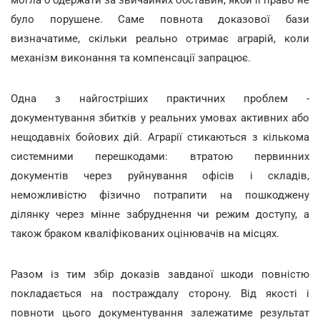
могла б одержати за звичайних обставин, якби її право не
було порушене. Саме повнота доказової бази
визначатиме, скільки реально отримає аграрій, коли
механізм виконання та компенсації запрацює.
Одна з найгостріших практичних проблем -
документування збитків у реальних умовах активних або
нещодавніх бойових дій. Аграрії стикаються з кількома
системними перешкодами: втратою первинних
документів через руйнування офісів і складів,
неможливістю фізично потрапити на пошкоджену
ділянку через мінне забруднення чи режим доступу, а
також браком кваліфікованих оцінювачів на місцях.
Разом із тим збір доказів завданої шкоди повністю
покладається на постраждалу сторону. Від якості і
повноти цього документування залежатиме результат