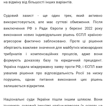
на відміну від більшості інших варіантів.
Судовий захист - ще один трек, який активно
використовується, але має суттєві обмеження. Після
виключення РФ з Ради Європи у березні 2022 року
виконання нових індивідуальних рішень ЄСПЛ країною-
агресором фактично заблоковано. Проте ці рішення
зберігають важливе значення для майбутніх міжнародних
трибуналів і компенсаційних процесів, адже вони
формують доказову базу та юридичний прецедент.
Україна подала міждержавну заяву проти РФ, і ЄСПЛ вже
ухвалив рішення про відповідальність Росії за низку
порушень, однак питання виконання цих рішень
залишається відкритим.
Національні суди України пішли іншим шляхом. Вони
ігнорують судовий імунітет країни-агресора (з огляду на