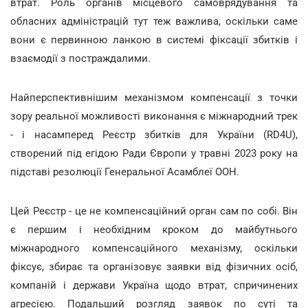
втрат. Роль органів місцевого самоврядування та
обласних адміністрацій тут теж важлива, оскільки саме
вони є первинною ланкою в системі фіксації збитків і
взаємодії з постраждалими.
Найперспективнішим механізмом компенсації з точки
зору реальної можливості виконання є міжнародний трек
- і насамперед Реєстр збитків для України (RD4U),
створений під егідою Ради Європи у травні 2023 року на
підставі резолюції Генеральної Асамблеї ООН.
Цей Реєстр - це не компенсаційний орган сам по собі. Він
є першим і необхідним кроком до майбутнього
міжнародного компенсаційного механізму, оскільки
фіксує, збирає та організовує заявки від фізичних осіб,
компаній і держави Україна щодо втрат, спричинених
агресією. Подальший розгляд заявок по суті та