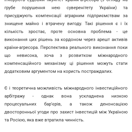
грубе порушення нею суверенітету України) та
присуджують компенсації аграрним підприємствам за
знищене майно і втрачену вигоду. Такі рішення є і їх
кількість зростає, проте основна проблема - це
виконання цих рішень за кордоном через арешт активів
країни-агресора. Перспектива реального виконання поки
що невисока, хоча з розвитком міжнародного
компенсаційного механізму ці рішення можуть стати
додатковим аргументом на користь постраждалих.
Є і теоретична можливість міжнародного інвестиційного
арбітражу - однак вона ускладнена низкою
процесуальних бар'єрів, а також денонсацією
двосторонньої угоди про захист інвестицій між Україною
та Росією, яка вже втратила чинність.