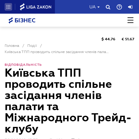
UA
БІЗНЕС
$
44.76
€
51.67
Головна
/
Події
/
Київська ТПП проводить спільне засідання членів палати та Міжнародного Трейд-клубу
ВІДПОВІДАЛЬНІСТЬ
Київська ТПП
проводить спільне
засідання членів
палати та
Міжнародного Трейд-
клубу