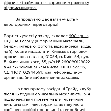
фірми, які займаються сприянням розвитку
підприємництва.
Запрошуємо Вас взяти участь у
двосторонніх переговорах!
Вартість участі у заході складає
600 грн. з
ПДВ на 1 особу
(інформаційні матеріали,
бейджі, інтерв'ю, фото та відеозйомка, вода,
чай). Кошти надсилати: Київська торгово-
промислова палата, 01054, м. Київ-54, вул.
Б. Хмельницького, 55, р/р № 260080128822
в АТ “Укрексімбанк” м.Києва, МФО 322313,
ЄДРПОУ 02944691:
«за інформаційно-
організаційне забезпечення заходів».
На пленарному засіданні Трейд-клубу
після 16 години є унікальна можливість 3-4
підприємствам презентувати іноземним
дипломатам, інвесторам та активу міста
свої інвестиційні пропозиції та виробничі