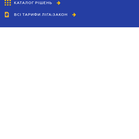
КАТАЛОГ РІШЕНЬ
ВСІ ТАРИФИ ЛІГА:ЗАКОН
Співробітництво
Агенти
Дилери
Політика конфіденційності
Умови використання сайту
Реклама
Блог
Новини компанії
Керівництва
Каталоги компаній
Теми в центрі уваги