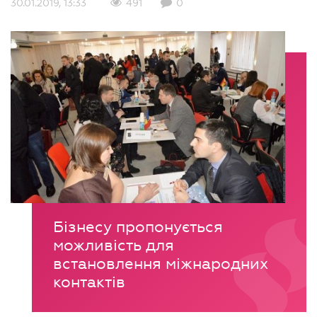
30.01.2019, 13:33
491
0
Бізнесу пропонується
можливість для
встановлення міжнародних
контактів