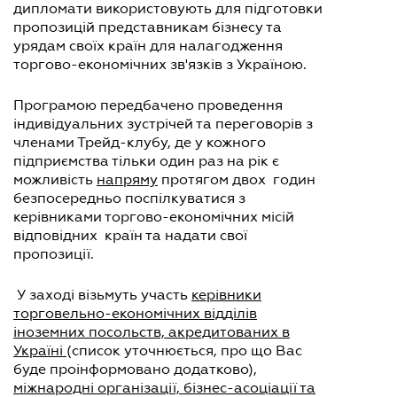
дипломати використовують для підготовки
пропозицій представникам бізнесу та
урядам своїх країн для налагодження
торгово-економічних зв'язків з Україною.
Програмою передбачено проведення
індивідуальних зустрічей та переговорів з
членами Трейд-клубу, де у кожного
підприємства тільки один раз на рік є
можливість
напряму
протягом двох годин
безпосередньо поспілкуватися з
керівниками торгово-економічних місій
відповідних країн та надати свої
пропозиції.
У заході візьмуть участь
керівники
торговельно-економічних відділів
іноземних посольств, акредитованих в
Україні
(список уточнюється, про що Вас
буде проінформовано додатково),
міжнародні організації, бізнес-асоціації та