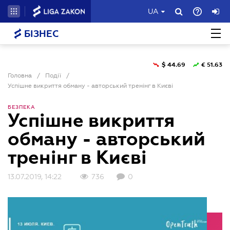
UA
БІЗНЕС
$
44.69
€
51.63
Головна
/
Події
/
Успішне викриття обману - авторський тренінг в Києві
БЕЗПЕКА
Успішне викриття
обману - авторський
тренінг в Києві
13.07.2019, 14:22
736
0