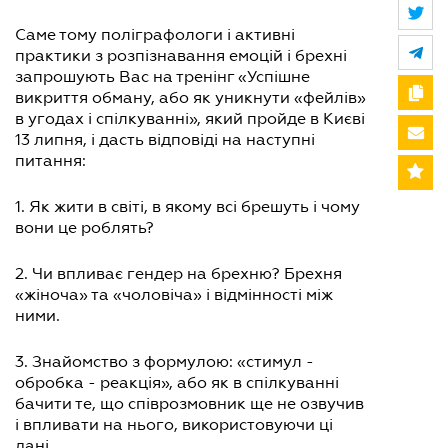
Саме тому поліграфологи і активні
практики з розпізнавання емоцій і брехні
запрошують Вас на тренінг «Успішне
викриття обману, або як уникнути «фейлів»
в угодах і спілкуванні», який пройде в Києві
13 липня, і дасть відповіді на наступні
питання:
1. Як жити в світі, в якому всі брешуть і чому
вони це роблять?
2. Чи впливає гендер на брехню? Брехня
«жіноча» та «чоловіча» і відмінності між
ними.
3. Знайомство з формулою: «стимул -
обробка - реакція», або як в спілкуванні
бачити те, що співрозмовник ще не озвучив
і впливати на нього, використовуючи ці
дані.