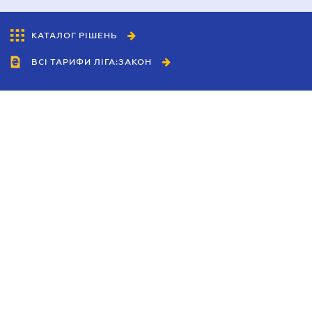
КАТАЛОГ РІШЕНЬ
ВСІ ТАРИФИ ЛІГА:ЗАКОН
Співробітництво
Агенти
Дилери
Політика конфіденційності
Умови використання сайту
Реклама
Блог
Новини компанії
Керівництва
Каталоги компаній