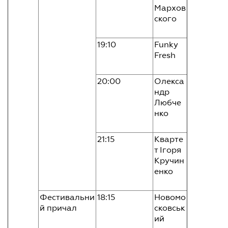
Мархов
ского
19:10
Funky
Fresh
20:00
Олекса
ндр
Любче
нко
21:15
Кварте
т Ігоря
Кручин
енко
Фестивальни
18:15
Новомо
й причал
сковськ
ий