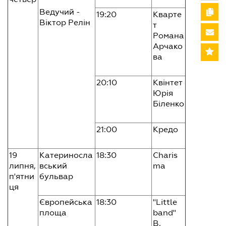
Ведучий -
19:20
Кварте
Віктор Релін
т
Романа
Арчако
ва
20:10
Квінтет
Юрія
Біленко
21:00
Кредо
19
Катериносла
18:30
Charis
липня,
вський
ma
п'ятни
бульвар
ця
Європейська
18:30
"Little
площа
band"
В.