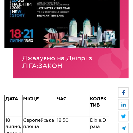
Джазуємо на Дніпрі з
ЛІГА:ЗАКОН
ДАТА
МІСЦЕ
ЧАС
КОЛЕК
ТИВ
18
Європейська
18:30
Dixie.D
липня,
площа
p.ua
четвер