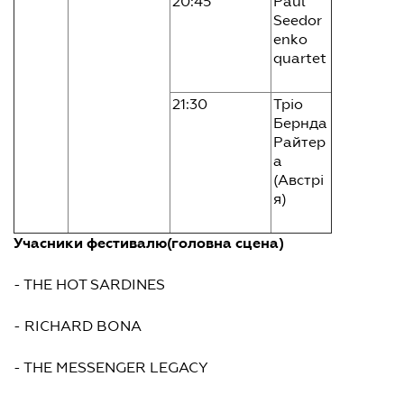
20:45
Paul
Seedor
enko
quartet
21:30
Тріо
Бернда
Райтер
а
(Австрі
я)
Учасники фестивалю(головна сцена)
- THE HOT SARDINES
- RICHARD BONA
- THE MESSENGER LEGACY