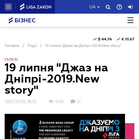
UA
БІЗНЕС
$
44.76
€
51.67
Головна
/
Події
/
19 липня "Джаз на Дніпрі-2019.New story"
ГАЛУЗІ
19 липня "Джаз на
Дніпрі-2019.New
story"
19.07.2019, 18:15
540
0