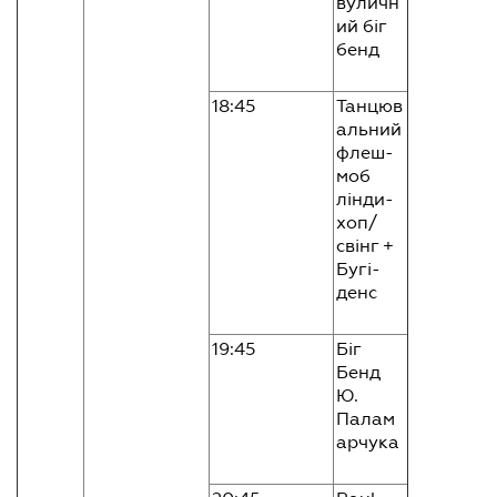
вуличн
ий біг
бенд
18:45
Танцюв
альний
флеш-
моб
лінди-
хоп/
свінг +
Бугі-
денс
19:45
Біг
Бенд
Ю.
Палам
арчука