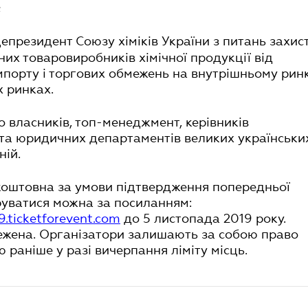
;
іцепрезидент Союзу хіміків України з питань захис
них товаровиробників хімічної продукції від
мпорту і торгових обмежень на внутрішньому рин
х ринках.
 власників, топ-менеджмент, керівників
та юридичних департаментів великих українських
ій.
зкоштовна за умови підтвердження попередньої
труватися можна за посиланням:
9.ticketforevent.com
до 5 листопада 2019 року.
межена. Організатори залишають за собою право
 раніше у разі вичерпання ліміту місць.