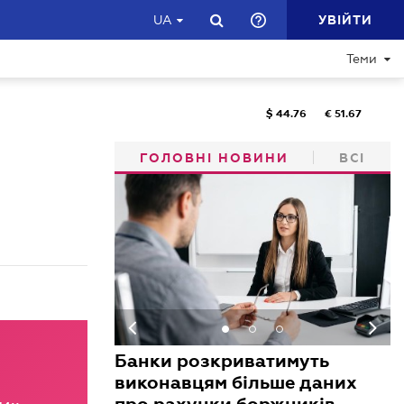
УВІЙТИ
UA
Теми
$
44.76
€
51.67
ГОЛОВНІ НОВИНИ
ВСІ
:
Банки розкриватимуть
виконавцям більше даних