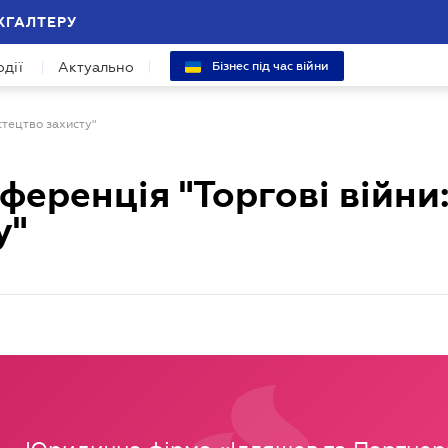
ХГАЛТЕРУ
одії
Актуально
Бізнес під час війни
стецтво захисту"
ференція "Торгові війни
у"