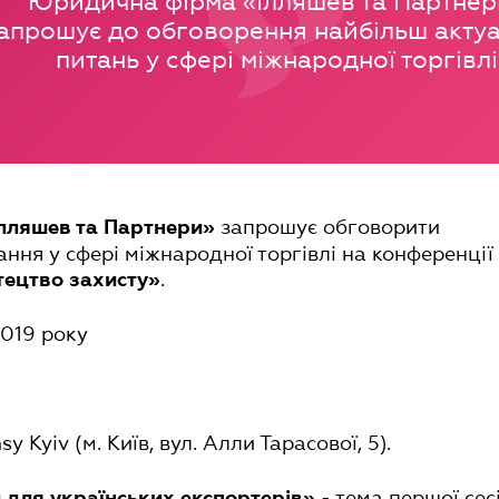
Юридична фірма «Ілляшев та Партнер
апрошує до обговорення найбільш акту
питань у сфері міжнародної торгівлі
запрошує обговорити
лляшев та Партнери»
ння у сфері міжнародної торгівлі на конференції
.
стецтво захисту»
2019 року
y Kyiv (м. Київ, вул. Алли Тарасової, 5).
- тема першої сесі
 для українських експортерів»