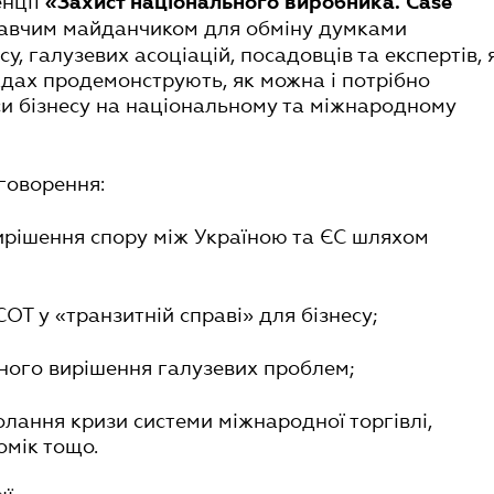
енції
«Захист національного виробника. Case
навчим майданчиком для обміну думками
у, галузевих асоціацій, посадовців та експертів, 
дах продемонструють, як можна і потрібно
си бізнесу на національному та міжнародному
говорення:
ирішення спору між Україною та ЄС шляхом
СОТ у «транзитній справі» для бізнесу;
ного вирішення галузевих проблем;
олання кризи системи міжнародної торгівлі,
омік тощо.