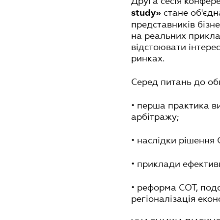
Друга сесія конфер
стане об'єд
study»
представників бізнес
на реальних прикла
відстоювати інтере
ринках.
Серед питань до об
• перша практика в
арбітражу;
• наслідки рішення 
• приклади ефектив
• реформа СОТ, под
регіоналізація екон