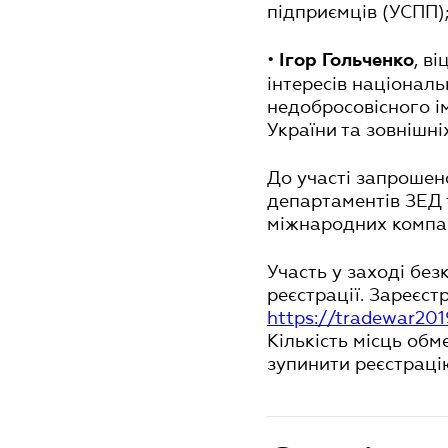
підприємців (УСПП)
•
, в
Ігор Гольченко
інтересів національ
недобросовісного і
України та зовнішні
До участі запрошено
департаментів ЗЕД 
міжнародних компан
Участь у заході бе
реєстрації. Зареєс
https://tradewar201
Кількість місць об
зупинити реєстрацію