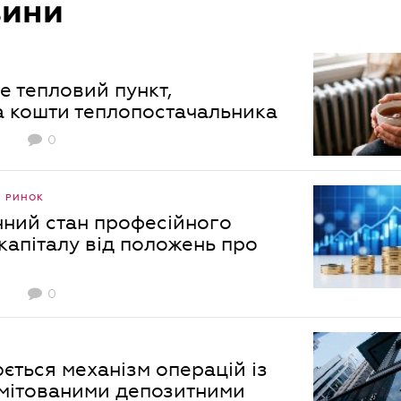
вини
 тепловий пункт,
а кошти теплопостачальника
0
Й РИНОК
нний стан професійного
капіталу від положень про
0
юється механізм операцій із
імітованими депозитними