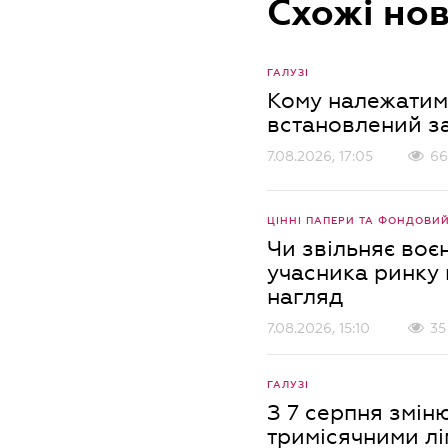
Схожі но
ГАЛУЗІ
Кому належатиме
встановлений з
7.08.2026, 17:05
66
ЦІННІ ПАПЕРИ ТА ФОНДОВИ
Чи звільняє воє
учасника ринку 
нагляд
7.08.2026, 15:10
35
ГАЛУЗІ
З 7 серпня змін
тримісячними л