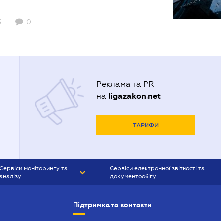
3
0
Реклама та PR
ligazakon.net
на
ТАРИФИ
Сервіси моніторингу та
Сервіси електронної звітності та
аналізу
документообігу
CONTR AGENT
Liga:REPORT
Підтримка та контакти
SMS-МАЯК