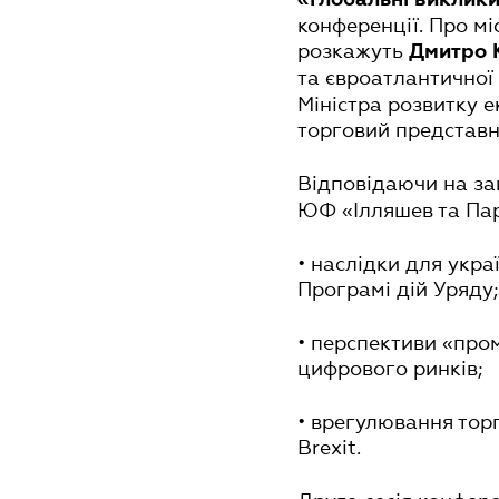
конференції. Про мі
розкажуть
Дмитро 
та євроатлантичної 
Міністра розвитку е
торговий представн
Відповідаючи на з
ЮФ «Ілляшев та Пар
• наслідки для укра
Програмі дій Уряду;
• перспективи «пром
цифрового ринків;
• врегулювання тор
Brexit.