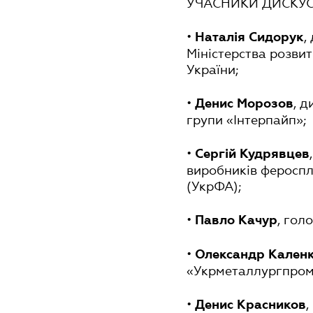
УЧАСНИКИ ДИСКУСІ
•
,
Наталія Сидорук
Міністерства розвит
України;
•
, д
Денис Морозов
групи «Інтерпайп»;
•
Сергій Кудрявцев
виробників фероспл
(УкрФА);
•
, гол
Павло Качур
•
Олександр Кален
«Укрметаллургпро
•
,
Денис Красников