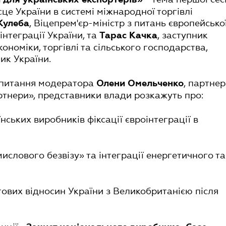
сце України в системі міжнародної торгівлі
, Віцепрем'єр-міністр з питань європейсько
Кулеба
інтеграції України, та
, заступник
Тарас Качка
кономіки, торгівлі та сільського господарства,
ик України.
апитання модератора
, партне
Олени Омельченко
тнери», представники влади розкажуть про:
їнських виробників фіксації євроінтеграції в
ислового безвізу» та інтеграції енергетичного та
гових відносин України з Великобританією після