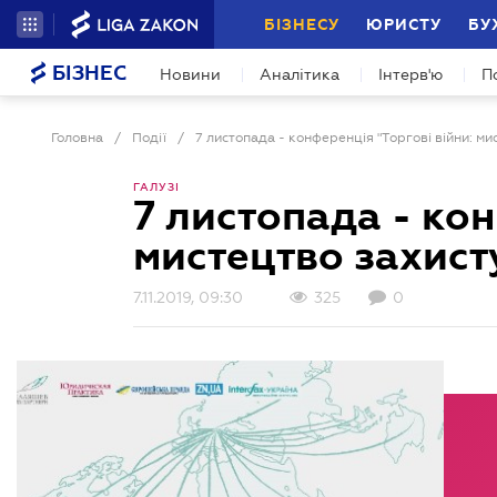
БІЗНЕСУ
ЮРИСТУ
БУ
БІЗНЕС
Новини
Аналітика
Інтерв'ю
П
Головна
/
Події
/
7 листопада - конференція "Торгові війни: ми
ГАЛУЗІ
7 листопада - кон
мистецтво захист
7.11.2019, 09:30
325
0