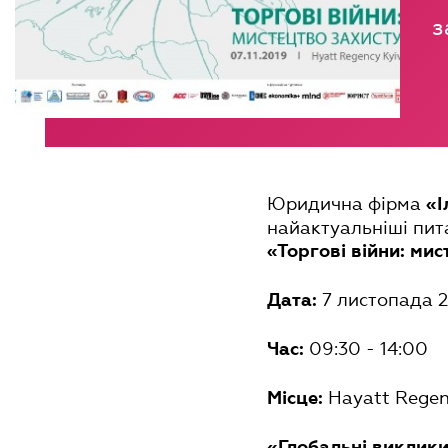
з
Юридична фірма
«І
найактуальніші пита
«Торгові війни: ми
7 листопада 
Дата:
09:30 - 14:00
Час:
Hayatt Regens
Місце:
«Глобальні виклики