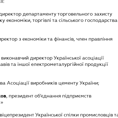
Ї:
 директор департаменту торговельного захисту
ку економіки, торгівлі та сільського господарства
иректор з економіки та фінансів, член правління
, виконавчий директор Української асоціації
авів та іншої електрометалургійної продукції
ова Асоціації виробників цементу України;
, президент об'єднання підприємств
ков
м»
 віцепрезидент Української спілки промисловців т