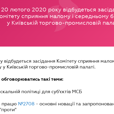
20 лютого 2020 року відбудеться засід
омітету сприяння малому і середньому б
у Київській торгово-промисловій пала
у відбудеться засідання Комітету сприяння мало
у у Київській торгово-промисловій палаті.
ь обговорюватись такі теми:
скальній політиці для суб'єктів МСБ
ро працю
№2708
- основні новації та запропонован
 "проти"