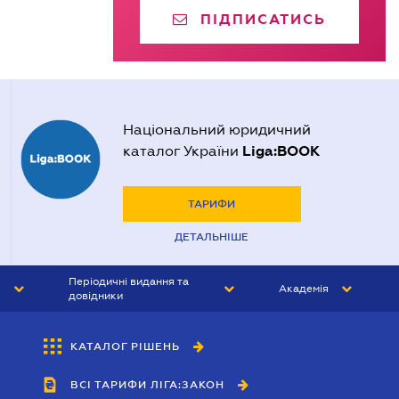
ПІДПИСАТИСЬ
Національний юридичний
Liga:BOOK
каталог України
ТАРИФИ
ДЕТАЛЬНІШЕ
Періодичні видання та
Академія
довідники
ЮРИСТ&ЗАКОН
АКАДЕМІЯ ЛІГА:ЗАКОН
КАТАЛОГ РІШЕНЬ
БУХГАЛТЕР&ЗАКОН
ВСІ ТАРИФИ ЛІГА:ЗАКОН
ВІСНИК МСФЗ