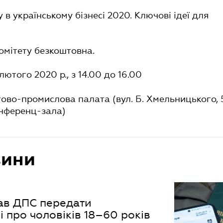
 в українському бізнесі 2020. Ключові ідеї для
комітету безкоштовна.
лютого 2020 р., з 14.00 до 16.00
гово-промислова палата (вул. Б. Хмельницького, 
онференц-зала)
вини
зав ДПС передати
і про чоловіків 18–60 років