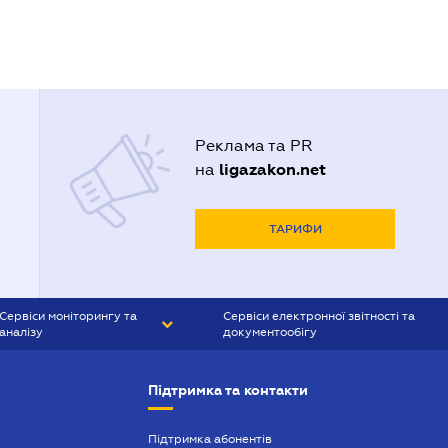
Реклама та PR
ligazakon.net
на
ТАРИФИ
Сервіси моніторингу та
Сервіси електронної звітності та
аналізу
документообігу
CONTR AGENT
Liga:REPORT
Підтримка та контакти
SMS-МАЯК
VERDICTUM
Підтримка абонентів