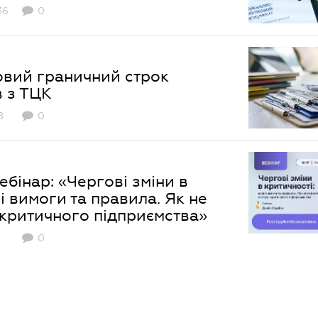
36
0
овий граничний строк
в з ТЦК
8
0
бінар: «Чергові зміни в
і вимоги та правила. Як не
 критичного підприємства»
0