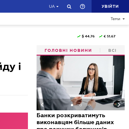
УВІЙТИ
UA
Теми
$
44.76
€
51.67
ГОЛОВНІ НОВИНИ
ВСІ
йду і
Банки розкриватимуть
виконавцям більше даних