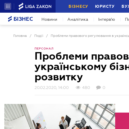
БІЗНЕСУ
ЮРИСТУ
БУ
БІЗНЕС
Новини
Аналітика
Інтерв'ю
П
Головна
/
Події
/
ПЕРСОНАЛ
Проблеми правов
українському бізн
розвитку
20.02.2020, 14:00
480
0