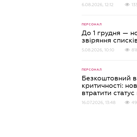
6.08.2026, 12:12
13
ПЕРСОНАЛ
До 1 грудня — н
звіряння спискі
5.08.2026, 10:10
81
ПЕРСОНАЛ
Безкоштовний ве
критичності: нов
втратити статус
16.07.2026, 13:48
49