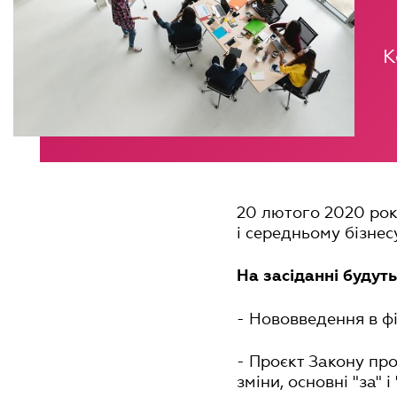
К
20 лютого 2020 рок
і середньому бізнес
На засіданні будут
- Нововведення в фі
- Проєкт Закону п
зміни, основні "за" і