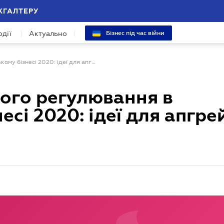
ХГАЛТЕРУ
одії
Актуально
Бізнес під час війни
Проблеми правового регулювання в українському бізнесі 2020: ідеї для апгрейду і розвитку
ого регулювання в
есі 2020: ідеї для апгре