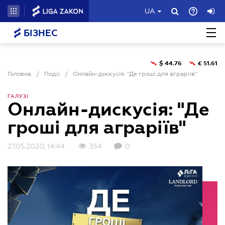
UA
БІЗНЕС
$
44.76
€
51.61
Головна
/
Події
/
Онлайн-дискусія: "Де гроші для аграріїв"
ГАЛУЗІ
Онлайн-дискусія: "Де
гроші для аграріїв"
27.05.2020, 14:44
354
0