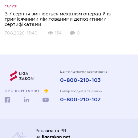
ГАЛУЗІ
З 7 серпня змінюється механізм операцій із
тримісячними лімітованими депозитними
сертифікатами
7.08.2026, 13:40
134
0
Центр підтримки користувачів
0-800-210-103
ПРО КОМПАНІЮ
Підбір продуктів та рішень
0-800-210-102
Реклама та PR
на
ligazakon.net