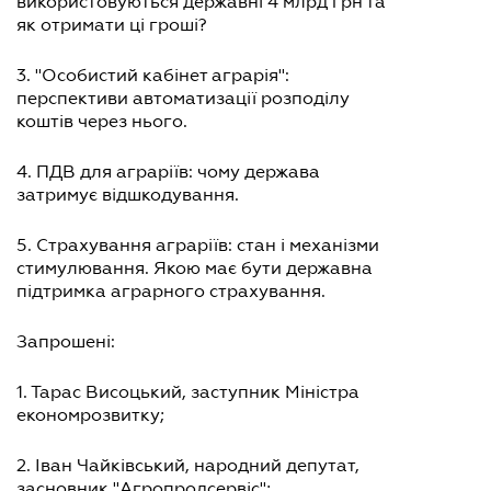
використовуються державні 4 млрд грн та
як отримати ці гроші?
3. "Особистий кабінет аграрія":
перспективи автоматизації розподілу
коштів через нього.
4. ПДВ для аграріїв: чому держава
затримує відшкодування.
5. Страхування аграріїв: стан і механізми
стимулювання. Якою має бути державна
підтримка аграрного страхування.
Запрошені:
1. Тарас Висоцький, заступник Міністра
економрозвитку;
2. Іван Чайківський, народний депутат,
засновник "Агропродсервіс";