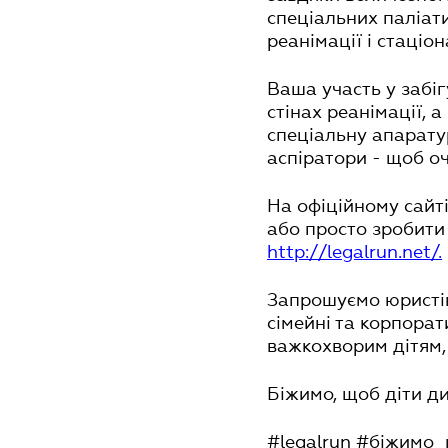
спеціальних паліати
реанімації і стаціо
Ваша участь у забіг
стінах реанімації, а
спеціальну апарату
аспіратори - щоб 
На офіційному сайті
або просто зробити 
http://legalrun
.
net/
.
Запрошуємо юристів
сімейні та корпора
важкохворим дітям, 
Біжимо, щоб діти д
#legalrun #біжимо