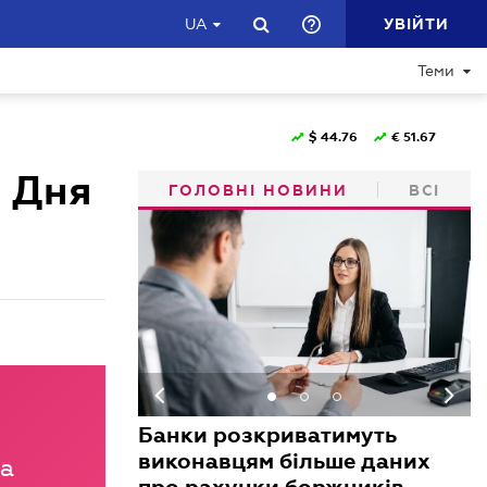
УВІЙТИ
UA
Теми
$
44.76
€
51.67
 Дня
ГОЛОВНІ НОВИНИ
ВСІ
Банки розкриватимуть
виконавцям більше даних
на