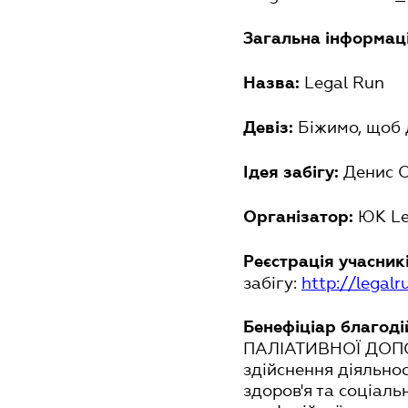
Загальна інформац
Legal Run
Назва:
Біжимо, щоб 
Девіз:
Денис О
Ідея забігу:
ЮК Leg
Організатор:
Реєстрація учасник
забігу:
http://legalr
Бенефіціар благоді
ПАЛІАТИВНОЇ ДОПО
здійснення діяльнос
здоров'я та соціаль