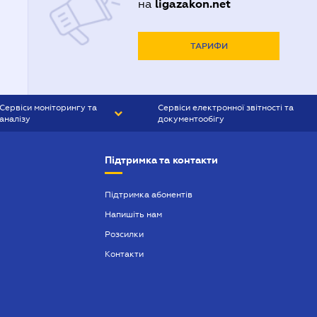
ligazakon.net
на
ТАРИФИ
Сервіси моніторингу та
Сервіси електронної звітності та
аналізу
документообігу
CONTR AGENT
Liga:REPORT
Підтримка та контакти
SMS-МАЯК
VERDICTUM
Підтримка абонентів
Напишіть нам
SEMANTRUM
Розсилки
SMS-МАЯК ІПОТЕКА
Контакти