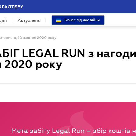
ХГАЛТЕРУ
одії
Актуально
Бізнес під час війни
 юриста, 10 жовтня 2020 року
ІГ LEGAL RUN з нагоди
я 2020 року
Мета забігу Legal Run – збір коштів 