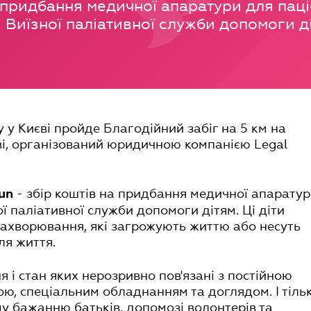
придбання медичної апаратури для паці
Виїзної паліативної служби допомоги д
 у Києві пройде Благодійний забіг на 5 км на
і, організований юридичною компанією Legal
- збір коштів на придбання медичної апарату
un
ої паліативної служби допомоги дітям. Ці діти
захворювання, які загрожують життю або несуть
ля життя.
я і стан яких нерозривно пов'язані з постійною
, спеціальним обладнанням та доглядом. І тіль
у бажанню батьків, допомозі волонтерів та