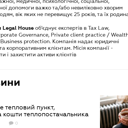
жної, медичної, психологічної, соціальної,
ної допомоги важко та/або невиліковно хворим
дям, вік яких не перевищує 25 років, та їх родин
об'єднує експертів в Tax Law,
 Legal House
orate Governance, Private client practice / Wealth
& Business protection. Компанія надає юридичні
а корпоративним клієнтам. Місія компанії -
и і захистити активи клієнтів
вини
 тепловий пункт,
а кошти теплопостачальника
0