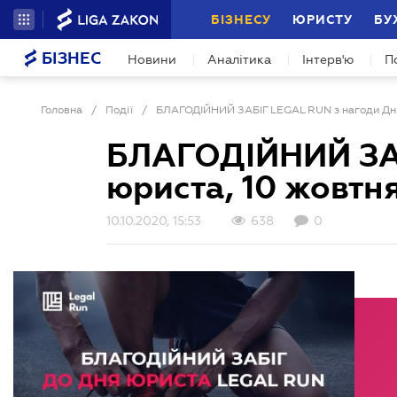
БІЗНЕСУ
ЮРИСТУ
БУ
БІЗНЕС
Новини
Аналітика
Інтерв'ю
П
Головна
/
Події
/
БЛАГОДІЙНИЙ ЗАБІГ LEGAL RUN з нагоди Дня
БЛАГОДІЙНИЙ ЗАБ
юриста, 10 жовтн
10.10.2020, 15:53
638
0