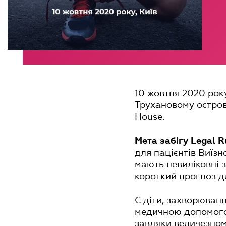
10 жовтня 2020 року
Трухановому остров
House.
Мета забігу Legal R
для пацієнтів Виїзн
мають невиліковні 
короткий прогноз д
Є діти, захворюванн
медичною допомогою
завдяки величезном