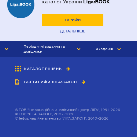
Liga:BOOK
каталог України
ТАРИФИ
ДЕТАЛЬНІШЕ
Періодичні видання та
Академія
довідники
ЮРИСТ&ЗАКОН
АКАДЕМІЯ ЛІГА:ЗАКОН
КАТАЛОГ РІШЕНЬ
БУХГАЛТЕР&ЗАКОН
ВСІ ТАРИФИ ЛІГА:ЗАКОН
ВІСНИК МСФЗ
ІНТЕРБУХ
ОСОБИСТИЙ ЕКСПЕРТ
©
ТОВ "інформаційно-аналітичний центр ЛІГА", 1991-2026.
©
ТОВ "ЛІГА ЗАКОН", 2007-2026.
©
Інформаційне агенство "ЛІГА:ЗАКОН", 2010-2026.