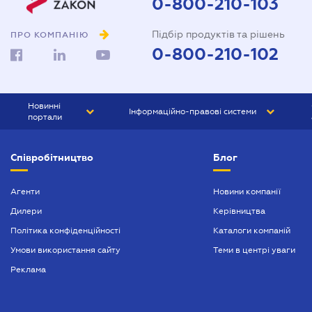
0-800-210-103
Підбір продуктів та рішень
ПРО КОМПАНІЮ
0-800-210-102
Новинні
Інформаційно-правові системи
портали
ЮРЛІГА
Право України
Співробітництво
Блог
БІЗНЕС
ГРАНД
БУХГАЛТЕР.ua
ПРАЙМ
Агенти
Новини компанії
Дилери
Керівництва
БУХГАЛТЕР ПРОФ
Політика конфіденційності
Каталоги компаній
ЮРИСТ ПРОФ
Умови використання сайту
Теми в центрі уваги
ЮРИСТ
Реклама
ПІДПРИЄМЕЦЬ