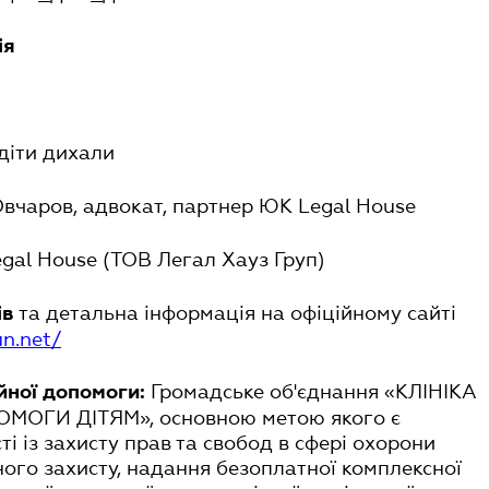
ія
діти дихали
вчаров, адвокат, партнер ЮК Legal House
al House (ТОВ Легал Хауз Груп)
та детальна інформація на офіційному сайті
ів
un
.
net/
Громадське об'єднання «КЛІНІКА
йної допомоги:
МОГИ ДІТЯМ», основною метою якого є
ті із захисту прав та свобод в сфері охорони
ного захисту, надання безоплатної комплексної