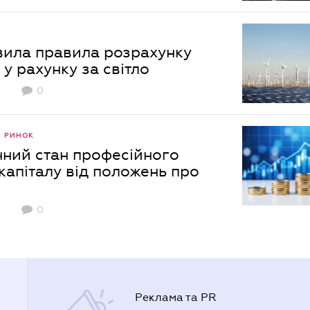
ила правила розрахунку
 у рахунку за світло
0
0
Й РИНОК
нний стан професійного
капіталу від положень про
0
Реклама та PR