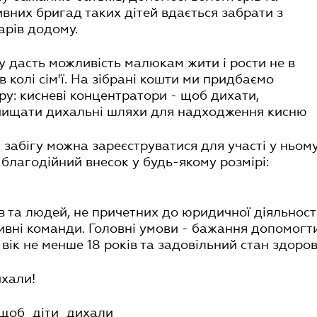
вних бригад таких дітей вдається забрати з
нарів додому.
у дасть можливість малюкам жити і рости не в
 в колі сім'ї. На зібрані кошти ми придбаємо
ру: кисневі концентратори - щоб дихати,
очищати дихальні шляхи для надходження кисню
 забігу можна зареєструватися для участі у ньом
благодійний внесок у будь-якому розмірі:
 та людей, не причетних до юридичної діяльності
тивні команди. Головні умови - бажання допомогт
вік не менше 18 років та задовільний стан здоров'
ихали!
_щоб_діти_дихали