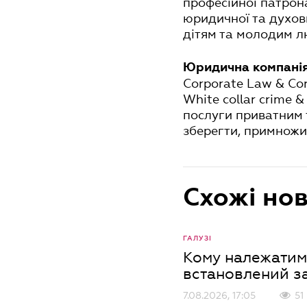
професійної патрона
юридичної та духов
дітям та молодим лю
Юридична компанія
Corporate Law & Corp
White collar crime 
послуги приватним т
зберегти, примножит
Схожі но
ГАЛУЗІ
Кому належатиме
встановлений з
7.08.2026, 17:05
51