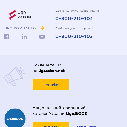
Центр підтримки користувачів
0-800-210-103
ПРО КОМПАНІЮ
Підбір продуктів та рішень
0-800-210-102
Реклама та PR
на
ligazakon.net
ТАРИФИ
Національний юридичний
каталог України
Liga:BOOK