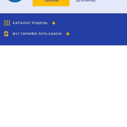
ТАРИФИ
ДЕТАЛЬНІШЕ
КАТАЛОГ РІШЕНЬ
ВСІ ТАРИФИ ЛІГА:ЗАКОН
Співробітництво
Агенти
Дилери
Політика конфіденційності
Умови використання сайту
Реклама
Блог
Новини компанії
Керівництва