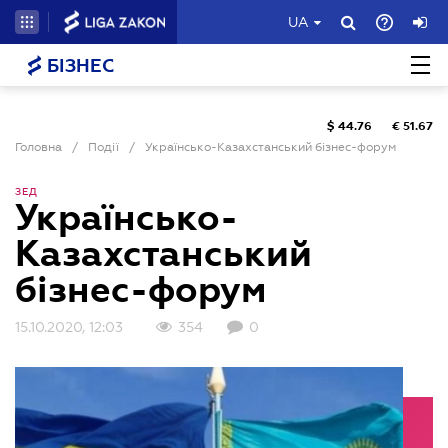
UA
БІЗНЕС
$
44.76
€
51.67
Головна
/
Події
/
Українсько-Казахстанський бізнес-форум
ЗЕД
Українсько-
Казахстанський
бізнес-форум
15.10.2020, 12:03
354
0