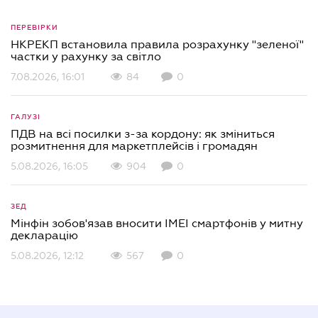
ПЕРЕВІРКИ
НКРЕКП встановила правила розрахунку "зеленої"
частки у рахунку за світло
7.08.2026, 16:01
84
0
ГАЛУЗІ
ПДВ на всі посилки з-за кордону: як зміниться
розмитнення для маркетплейсів і громадян
5.08.2026, 16:05
904
0
ЗЕД
Мінфін зобов'язав вносити IMEI смартфонів у митну
декларацію
5.08.2026, 12:12
567
0