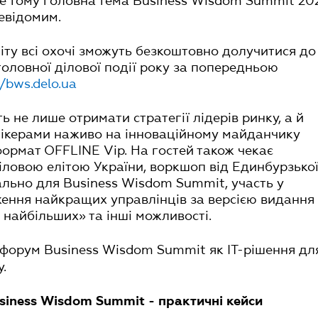
ме тому головна тема Business Wisdom Summit 20
невідомим.
міту всі охочі зможуть безкоштовно долучитися до
головної ділової події року за попередньою
//bws.delo.ua
ь не лише отримати стратегії лідерів ринку, а й
пікерами наживо на інноваційному майданчику
формат OFFLINE Vip. На гостей також чекає
діловою елітою України, воркшоп від Единбурзько
ально для Business Wisdom Summit, участь у
ення найкращих управлінців за версією видання
 найбільших» та інші можливості.
форум Business Wisdom Summit як ІТ-рішення дл
.
usiness Wisdom Summit - практичні кейси