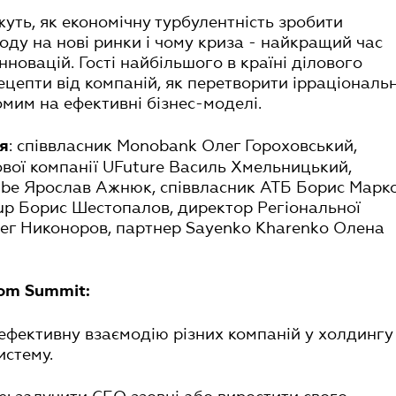
уть, як економічну турбулентність зробити
оду на нові ринки і чому криза - найкращий час
новацій. Гості найбільшого в країні ділового
цепти від компаній, як перетворити ірраціональн
омим на ефективні бізнес-моделі.
: співвласник Monobank Олег Гороховський,
я
вої компанії UFuture Василь Хмельницький,
ube Ярослав Ажнюк, співвласник АТБ Борис Марко
up Борис Шестопалов, директор Регіональної
лег Никоноров, партнер Sayenko Kharenko Олена
dom Summit:
ефективну взаємодію різних компаній у холдингу 
истему.