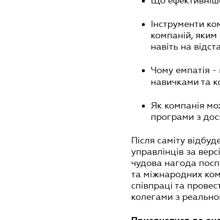
Що ефективніше
Інструменти ко
компаній, яким
навіть на відста
Чому емпатія -
навичками та к
Як компанія мож
програми з дос
Після саміту відбу
управлінців за вер
чудова нагода посп
та міжнародних ком
співпраці та провес
колегами з реально