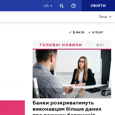
УВІЙТИ
UA
Теми
$
44.76
€
51.67
ГОЛОВНІ НОВИНИ
ВСІ
Банки розкриватимуть
виконавцям більше даних