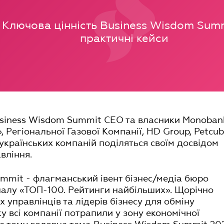
Ключова цінність Business Wisdom Summ
практичні кейси
siness Wisdom Summit СЕО та власники Monoban
, Регіональної Газової Компанії, HD Group, Petcu
українських компаній поділяться своїм досвідом
вління.
mmit - флагманський івент бізнес/медіа бюро
алу «ТОП-100. Рейтинги найбільших». Щорічно
х управлінців та лідерів бізнесу для обміну
у всі компанії потрапили у зону економічної