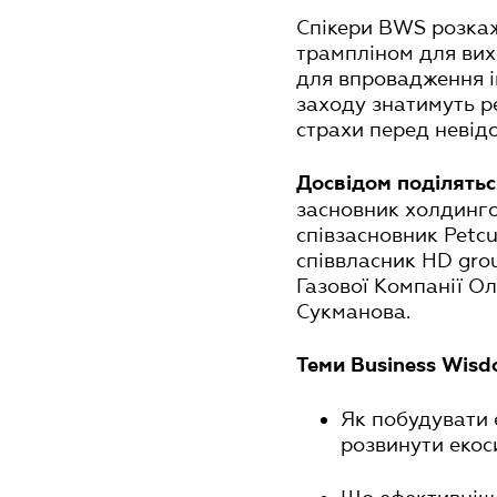
Спікери BWS розкаж
трампліном для вих
для впровадження ін
заходу знатимуть ре
страхи перед невід
Досвідом поділятьс
засновник холдинго
співзасновник Petc
співвласник HD gro
Газової Компанії О
Сукманова.
Теми Business Wis
Як побудувати 
розвинути екос