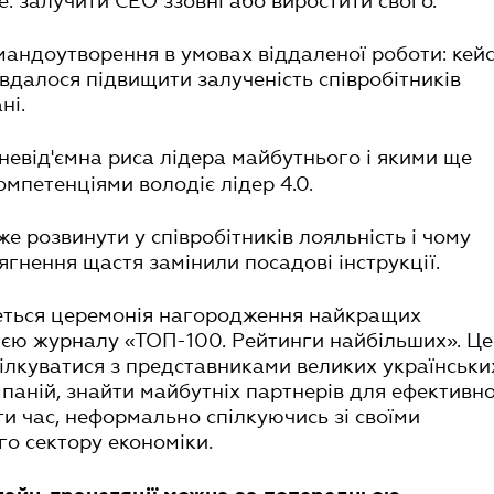
: залучити СЕО ззовні або виростити свого.
мандоутворення в умовах віддаленої роботи: кей
 вдалося підвищити залученість співробітників
ні.
невід'ємна риса лідера майбутнього і якими ще
омпетенціями володіє лідер 4.0.
е розвинути у співробітників лояльність і чому
ягнення щастя замінили посадові інструкції.
деться церемонія нагородження найкращих
сією журналу «ТОП-100. Рейтинги найбільших». Це
ілкуватися з представниками великих українськи
паній, знайти майбутніх партнерів для ефективно
ти час, неформально спілкуючись зі своїми
го сектору економіки.