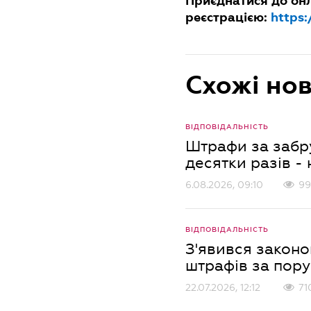
Приєднатися до он
реєстрацією:
https:
Схожі но
ВІДПОВІДАЛЬНІСТЬ
Штрафи за забр
десятки разів -
6.08.2026, 09:10
99
ВІДПОВІДАЛЬНІСТЬ
З'явився закон
штрафів за пор
22.07.2026, 12:12
71