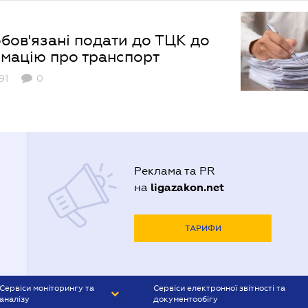
бов'язані подати до ТЦК до
рмацію про транспорт
91
0
Реклама та PR
ligazakon.net
на
ТАРИФИ
Сервіси моніторингу та
Сервіси електронної звітності та
аналізу
документообігу