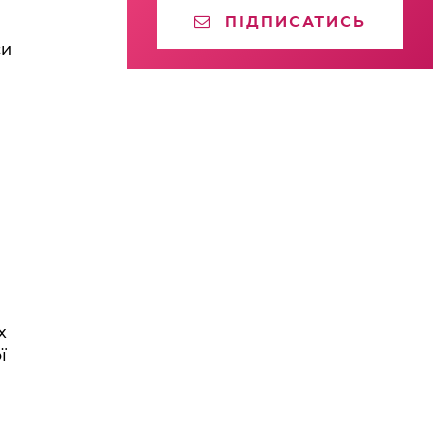
ПІДПИСАТИСЬ
си
х
ї