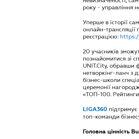
невизначеності, са
року - управління 
Уперше в історії са
онлайн-трансляції 
реєстрацією:
https:
20 учасників зможут
познайомитися зі с
UNIT.City, обравши 
нетворкінг-ланч з 
бізнес-школи спеці
церемонії нагородж
«ТОП-100. Рейтинги
підтримує 
LIGA360
топ-команди бізнесу
Головна цінність B