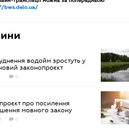
лайн-трансляції можна за попередньою
//bws.delo.ua/
вини
уднення водойм зростуть у
 новий законопроєкт
0
опроєкт про посилення
ушення мовного закону
0
0