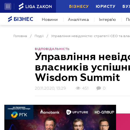
БІЗНЕСУ
ЮРИСТУ
БУ
БІЗНЕС
Новини
Аналітика
Інтерв'ю
П
Головна
/
Події
/
ВІДПОВІДАЛЬНІСТЬ
Управління невідо
власників успішн
Wisdom Summit
20.11.2020, 13:29
451
0