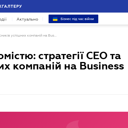
ХГАЛТЕРУ
одії
Актуально
Бізнес під час війни
Управління невідомістю: стратегії СЕО та власників успішних компаній на Business Wisdom Summit
містю: стратегії СЕО та
их компаній на Business