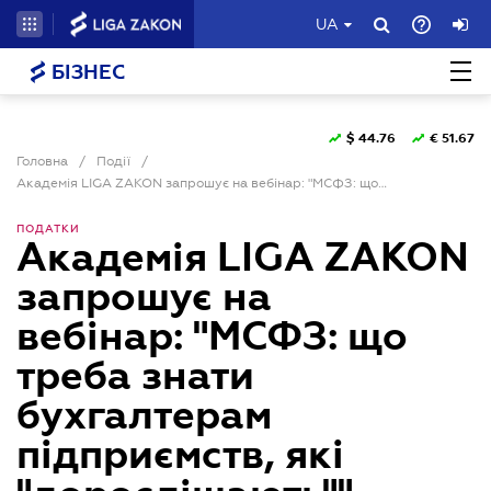
UA
БІЗНЕС
$
44.76
€
51.67
Головна
/
Події
/
Академія LIGA ZAKON запрошує на вебінар: "МСФЗ: що треба знати бухгалтерам підприємств, які "дорослішають""
ПОДАТКИ
Академія LIGA ZAKON
запрошує на
вебінар: "МСФЗ: що
треба знати
бухгалтерам
підприємств, які