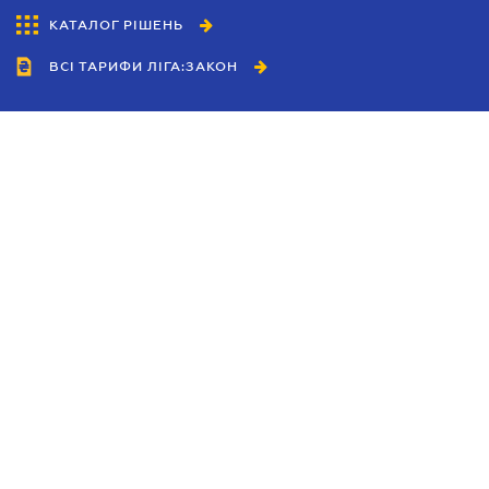
КАТАЛОГ РІШЕНЬ
ВСІ ТАРИФИ ЛІГА:ЗАКОН
Співробітництво
Агенти
Дилери
Політика конфіденційності
Умови використання сайту
Реклама
Блог
Новини компанії
Керівництва
Каталоги компаній
Теми в центрі уваги