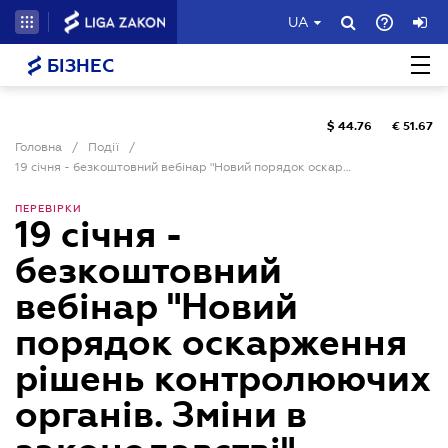
UA
БІЗНЕС
$
44.76
€
51.67
Головна
/
Події
/
19 січня - безкоштовний вебінар "Новий порядок оскарження рішень контролюючих органів. Зміни в законодавстві"
ПЕРЕВІРКИ
19 січня -
безкоштовний
вебінар "Новий
порядок оскарження
рішень контролюючих
органів. Зміни в